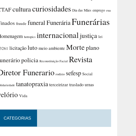
curiosidades
cultura
CTAF
Dia das Mães
emprego
eua
Funerárias
funeral
Funerária
Finados
fraude
internacional
justiça
Homenagem
lei
hottopics
Morte
luto
plano
licitação
meio ambiente
3261
Revista
funerário
policia
Reconstituição Facial
Diretor Funerario
sefesp
Social
rodízio
tanatopraxia
terceirizar
traslado
urnas
olidariedade
velório
Vida
CATEGORIAS