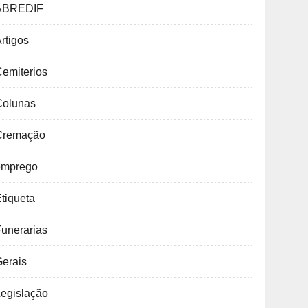
ABREDIF
rtigos
emiterios
Colunas
Cremação
emprego
tiqueta
unerarias
Gerais
Legislação