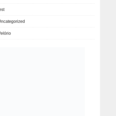
est
Uncategorized
elório