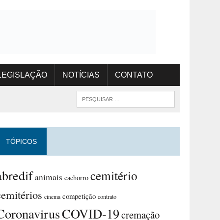
LEGISLAÇÃO
NOTÍCIAS
CONTATO
TÓPICOS
abredif
cemitério
animais
cachorro
cemitérios
competição
contrato
cinema
Coronavirus
COVID-19
cremação