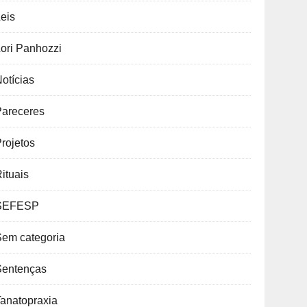
eis
ori Panhozzi
otícias
Pareceres
rojetos
ituais
SEFESP
Sem categoria
Sentenças
anatopraxia