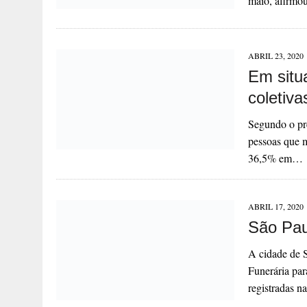
maio, afirmou
ABRIL 23, 2020
Em situ
coletiv
Segundo o pr
pessoas que m
36,5% em…
ABRIL 17, 2020
São Pau
A cidade de S
Funerária par
registradas 