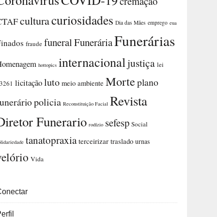
cremação
curiosidades
cultura
CTAF
Dia das Mães
emprego
eua
Funerárias
funeral
Funerária
Finados
fraude
internacional
justiça
Homenagem
lei
hottopics
Morte
luto
plano
licitação
meio ambiente
3261
Revista
funerário
policia
Reconstituição Facial
Diretor Funerario
sefesp
Social
rodízio
tanatopraxia
terceirizar
traslado
urnas
olidariedade
velório
Vida
Conectar
erfil