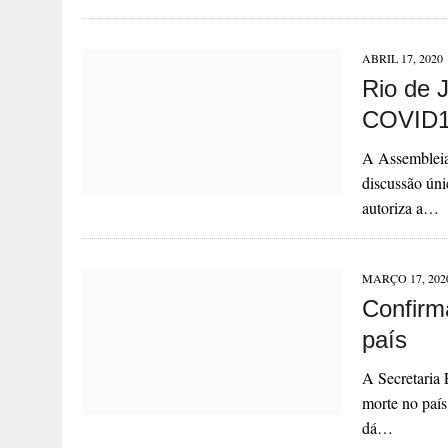
ABRIL 17, 2020
Rio de J
COVID
A Assembleia 
discussão únic
autoriza a…
MARÇO 17, 202
Confirm
país
A Secretaria 
morte no país
dá…