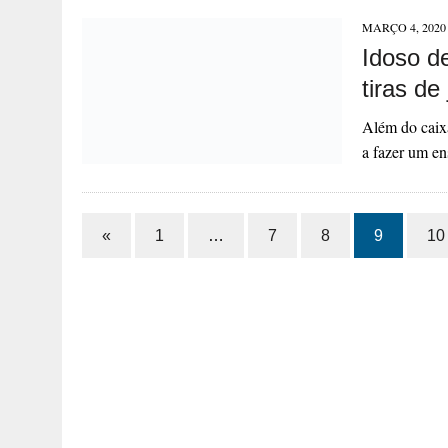
MARÇO 4, 2020
Idoso d
tiras de 
Além do caixã
a fazer um e
«
1
…
7
8
9
10