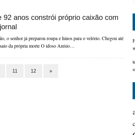
e 92 anos constrói próprio caixão com
jornal
o, o senhor já preparou roupa e hinos para o velório. Chegou até
F
nsaio da própria morte O idoso Anísio…
w
t
s
11
12
»