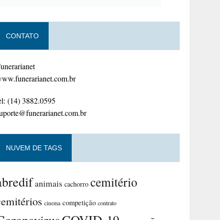
CONTATO
unerarianet
ww.funerarianet.com.br
el: (14) 3882.0595
uporte@funerarianet.com.br
NUVEM DE TAGS
abredif
cemitério
animais
cachorro
cemitérios
competição
contrato
cinema
Coronavirus
COVID-19