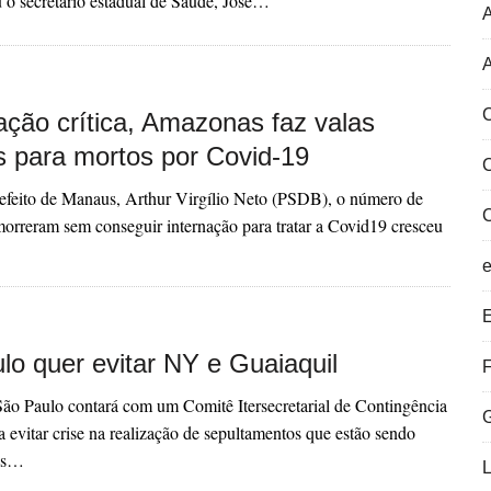
 o secretário estadual de Saúde, José…
A
C
ação crítica, Amazonas faz valas
as para mortos por Covid-19
efeito de Manaus, Arthur Virgílio Neto (PSDB), o número de
orreram sem conseguir internação para tratar a Covid19 cresceu
E
lo quer evitar NY e Guaiaquil
F
ão Paulo contará com um Comitê Itersecretarial de Contingência
a evitar crise na realização de sepultamentos que estão sendo
nas…