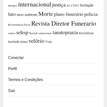
internacional
justiça
licitação
lei 13261
hottopics
Morte
luto
plano funerário
policia
meio ambiente
Revista Diretor Funerario
Reconstituição Facial
sefesp
tanatopraxia
terceirizar
Social
rodízio
solidariedade
velório
traslado
urnas
Vida
Conectar
Perfil
Termos e Condições
Sair