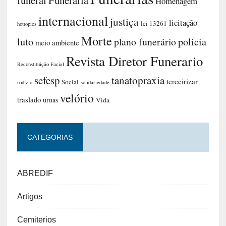
funeral
Funerária
Homenagem
internacional
justiça
licitação
lei 13261
hottopics
Morte
luto
plano funerário
policia
meio ambiente
Revista Diretor Funerario
Reconstituição Facial
sefesp
tanatopraxia
terceirizar
Social
rodízio
solidariedade
velório
traslado
urnas
Vida
CATEGORIAS
ABREDIF
Artigos
Cemiterios