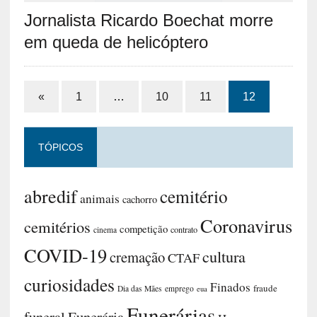
Jornalista Ricardo Boechat morre
em queda de helicóptero
«
1
…
10
11
12
TÓPICOS
abredif
cemitério
animais
cachorro
Coronavirus
cemitérios
competição
contrato
cinema
COVID-19
cultura
cremação
CTAF
curiosidades
Finados
fraude
Dia das Mães
emprego
eua
Funerárias