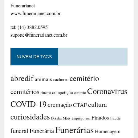
Funerarianet
www.funerarianet.com.br
tel: (14) 3882.0595
suporte@funerarianet.com.br
NUVEM DE TAGS
abredif
cemitério
animais
cachorro
Coronavirus
cemitérios
competição
contrato
cinema
COVID-19
cultura
cremação
CTAF
curiosidades
Finados
fraude
Dia das Mães
emprego
eua
Funerárias
funeral
Funerária
Homenagem