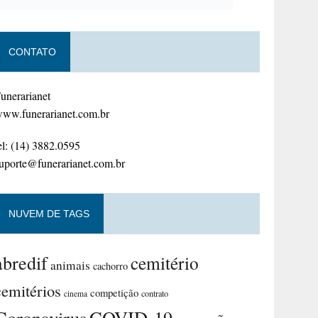
CONTATO
unerarianet
ww.funerarianet.com.br
el: (14) 3882.0595
uporte@funerarianet.com.br
NUVEM DE TAGS
abredif
cemitério
animais
cachorro
cemitérios
competição
contrato
cinema
Coronavirus
COVID-19