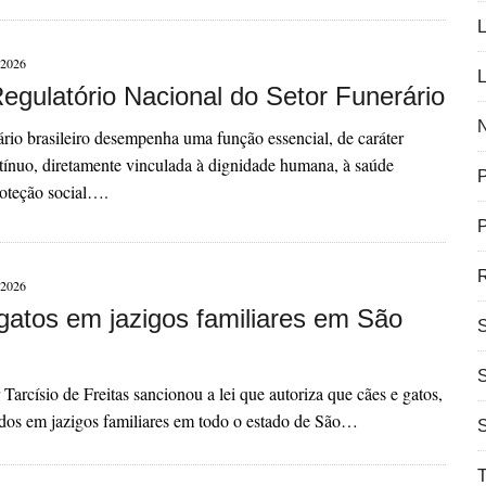
L
2026
L
egulatório Nacional do Setor Funerário
N
ário brasileiro desempenha uma função essencial, de caráter
tínuo, diretamente vinculada à dignidade humana, à saúde
roteção social….
P
R
2026
gatos em jazigos familiares em São
Tarcísio de Freitas sancionou a lei que autoriza que cães e gatos,
dos em jazigos familiares em todo o estado de São…
T