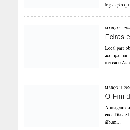
legislação q
MARÇO 20, 202
Feiras 
Local para ob
acompanhar i
mercado As f
MARÇO 11, 202
O Fim d
A imagem do 
cada Dia de F
álbum…