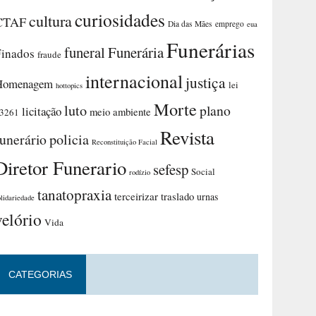
curiosidades
cultura
CTAF
Dia das Mães
emprego
eua
Funerárias
funeral
Funerária
Finados
fraude
internacional
justiça
Homenagem
lei
hottopics
Morte
luto
plano
licitação
meio ambiente
3261
Revista
funerário
policia
Reconstituição Facial
Diretor Funerario
sefesp
Social
rodízio
tanatopraxia
terceirizar
traslado
urnas
olidariedade
velório
Vida
CATEGORIAS