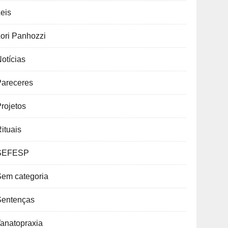
eis
ori Panhozzi
otícias
Pareceres
rojetos
ituais
SEFESP
Sem categoria
Sentenças
anatopraxia