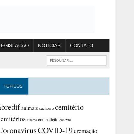
LEGISLAÇÃO
NOTÍCIAS
CONTATO
TÓPICOS
abredif
cemitério
animais
cachorro
cemitérios
competição
contrato
cinema
Coronavirus
COVID-19
cremação