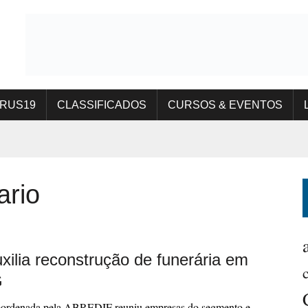
IRUS19
CLASSIFICADOS
CURSOS & EVENTOS
ario
xilia reconstrução de funerária em
G
ordenada pela ABREDIF reuniu empresas do segmento e