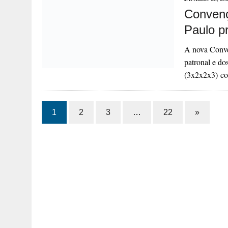
Convenç
Paulo p
A nova Conven
patronal e d
(3x2x2x3) c
1
2
3
…
22
»