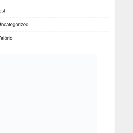
est
Uncategorized
elório