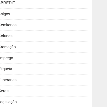
ABREDIF
rtigos
emiterios
Colunas
Cremação
emprego
tiqueta
unerarias
Gerais
Legislação