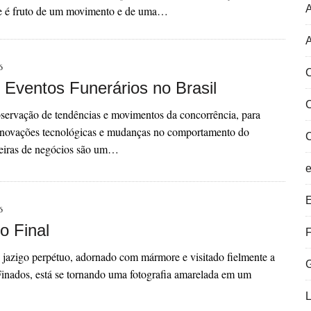
ue é fruto de um movimento e de uma…
A
6
C
e Eventos Funerários no Brasil
servação de tendências e movimentos da concorrência, para
novações tecnológicas e mudanças no comportamento do
eiras de negócios são um…
E
6
o Final
F
jazigo perpétuo, adornado com mármore e visitado fielmente a
inados, está se tornando uma fotografia amarelada em um