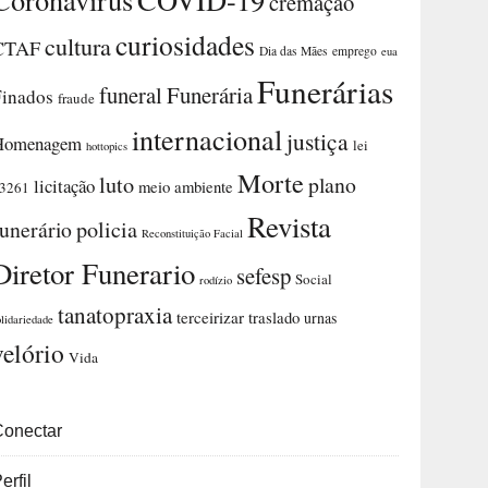
cremação
curiosidades
cultura
CTAF
Dia das Mães
emprego
eua
Funerárias
funeral
Funerária
Finados
fraude
internacional
justiça
Homenagem
lei
hottopics
Morte
luto
plano
licitação
meio ambiente
3261
Revista
funerário
policia
Reconstituição Facial
Diretor Funerario
sefesp
Social
rodízio
tanatopraxia
terceirizar
traslado
urnas
olidariedade
velório
Vida
Conectar
erfil