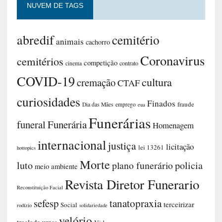
NUVEM DE TAGS
abredif
cemitério
animais
cachorro
Coronavirus
cemitérios
competição
contrato
cinema
COVID-19
cultura
cremação
CTAF
curiosidades
Finados
fraude
Dia das Mães
emprego
eua
Funerárias
funeral
Funerária
Homenagem
internacional
justiça
licitação
lei 13261
hottopics
Morte
luto
plano funerário
policia
meio ambiente
Revista Diretor Funerario
Reconstituição Facial
sefesp
tanatopraxia
terceirizar
Social
rodízio
solidariedade
velório