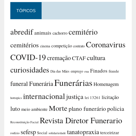
TÓPICOS
abredif
cemitério
animais
cachorro
Coronavirus
cemitérios
competição
contrato
cinema
COVID-19
cultura
cremação
CTAF
curiosidades
Finados
fraude
Dia das Mães
emprego
eua
Funerárias
funeral
Funerária
Homenagem
internacional
justiça
licitação
lei 13261
hottopics
Morte
luto
plano funerário
policia
meio ambiente
Revista Diretor Funerario
Reconstituição Facial
sefesp
tanatopraxia
terceirizar
Social
rodízio
solidariedade