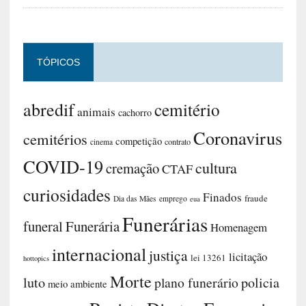
TÓPICOS
abredif
cemitério
animais
cachorro
Coronavirus
cemitérios
competição
contrato
cinema
COVID-19
cultura
cremação
CTAF
curiosidades
Finados
fraude
Dia das Mães
emprego
eua
Funerárias
funeral
Funerária
Homenagem
internacional
justiça
licitação
lei 13261
hottopics
Morte
luto
plano funerário
policia
meio ambiente