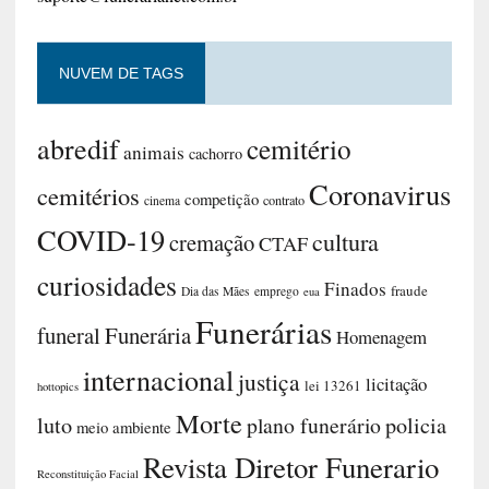
NUVEM DE TAGS
abredif
cemitério
animais
cachorro
Coronavirus
cemitérios
competição
contrato
cinema
COVID-19
cultura
cremação
CTAF
curiosidades
Finados
fraude
Dia das Mães
emprego
eua
Funerárias
funeral
Funerária
Homenagem
internacional
justiça
licitação
lei 13261
hottopics
Morte
luto
plano funerário
policia
meio ambiente
Revista Diretor Funerario
Reconstituição Facial