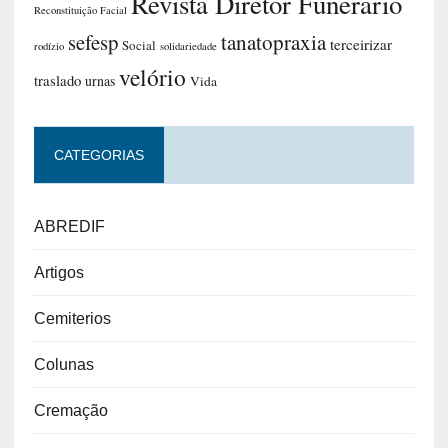
Revista Diretor Funerario
Reconstituição Facial
sefesp
tanatopraxia
terceirizar
Social
rodízio
solidariedade
velório
traslado
urnas
Vida
CATEGORIAS
ABREDIF
Artigos
Cemiterios
Colunas
Cremação