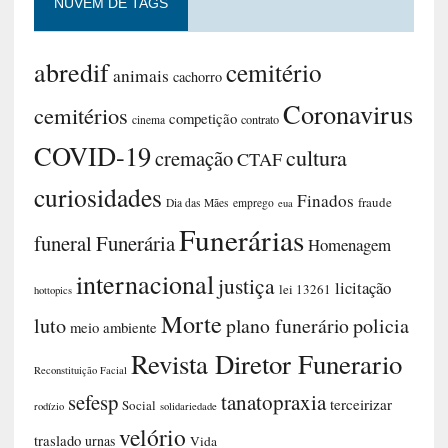
NUVEM DE TAGS
abredif
cemitério
animais
cachorro
Coronavirus
cemitérios
competição
contrato
cinema
COVID-19
cultura
cremação
CTAF
curiosidades
Finados
fraude
Dia das Mães
emprego
eua
Funerárias
funeral
Funerária
Homenagem
internacional
justiça
licitação
lei 13261
hottopics
Morte
luto
plano funerário
policia
meio ambiente
Revista Diretor Funerario
Reconstituição Facial
sefesp
tanatopraxia
terceirizar
Social
rodízio
solidariedade
velório
traslado
urnas
Vida