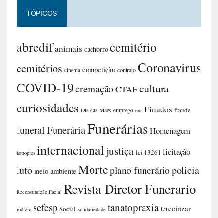
TÓPICOS
abredif
cemitério
animais
cachorro
Coronavirus
cemitérios
competição
contrato
cinema
COVID-19
cultura
cremação
CTAF
curiosidades
Finados
fraude
Dia das Mães
emprego
eua
Funerárias
funeral
Funerária
Homenagem
internacional
justiça
licitação
lei 13261
hottopics
Morte
luto
plano funerário
policia
meio ambiente
Revista Diretor Funerario
Reconstituição Facial
sefesp
tanatopraxia
terceirizar
Social
rodízio
solidariedade