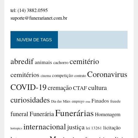
tel: (14) 3882.0595
suporte@funerarianet.com.br
NUVEM DE TAGS
abredif
cemitério
animais
cachorro
Coronavirus
cemitérios
competição
contrato
cinema
COVID-19
cultura
cremação
CTAF
curiosidades
Finados
fraude
Dia das Mães
emprego
eua
Funerárias
funeral
Funerária
Homenagem
internacional
justiça
licitação
lei 13261
hottopics