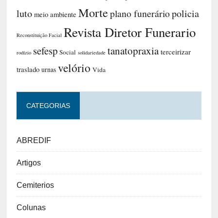
Morte
luto
plano funerário
policia
meio ambiente
Revista Diretor Funerario
Reconstituição Facial
sefesp
tanatopraxia
terceirizar
Social
rodízio
solidariedade
velório
traslado
urnas
Vida
CATEGORIAS
ABREDIF
Artigos
Cemiterios
Colunas