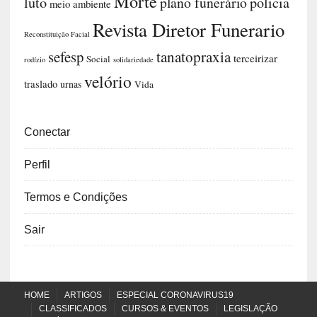
Morte
luto
plano funerário
policia
meio ambiente
Revista Diretor Funerario
Reconstituição Facial
sefesp
tanatopraxia
terceirizar
Social
rodízio
solidariedade
velório
traslado
urnas
Vida
Conectar
Perfil
Termos e Condições
Sair
HOME
ARTIGOS
ESPECIAL CORONAVIRUS19
CLASSIFICADOS
CURSOS & EVENTOS
LEGISLAÇÃO