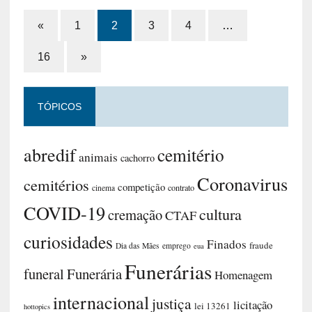
«
1
2
3
4
…
16
»
TÓPICOS
abredif
cemitério
animais
cachorro
Coronavirus
cemitérios
competição
contrato
cinema
COVID-19
cultura
cremação
CTAF
curiosidades
Finados
fraude
Dia das Mães
emprego
eua
Funerárias
funeral
Funerária
Homenagem
internacional
justiça
licitação
lei 13261
hottopics