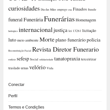
curiosidades
Finados
fraude
Dia das Mães
emprego
eua
Funerárias
funeral
Funerária
Homenagem
internacional
justiça
licitação
lei 13261
hottopics
Morte
luto
plano funerário
policia
meio ambiente
Revista Diretor Funerario
Reconstituição Facial
sefesp
tanatopraxia
terceirizar
Social
rodízio
solidariedade
velório
traslado
urnas
Vida
Conectar
Perfil
Termos e Condições