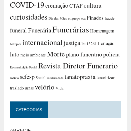
COVID-19
cultura
cremação
CTAF
curiosidades
Finados
fraude
Dia das Mães
emprego
eua
Funerárias
funeral
Funerária
Homenagem
internacional
justiça
licitação
lei 13261
hottopics
Morte
luto
plano funerário
policia
meio ambiente
Revista Diretor Funerario
Reconstituição Facial
sefesp
tanatopraxia
terceirizar
Social
rodízio
solidariedade
velório
traslado
urnas
Vida
CATEGORIAS
ABREDIF