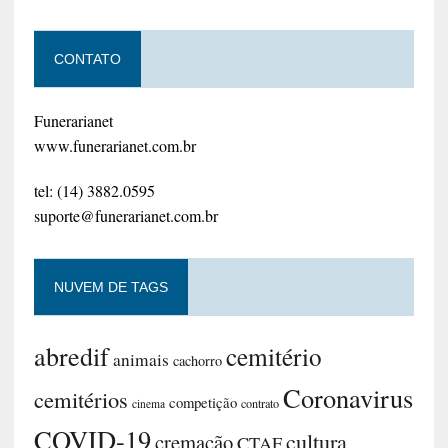
CONTATO
Funerarianet
www.funerarianet.com.br
tel: (14) 3882.0595
suporte@funerarianet.com.br
NUVEM DE TAGS
abredif
cemitério
animais
cachorro
Coronavirus
cemitérios
competição
contrato
cinema
COVID-19
cultura
cremação
CTAF