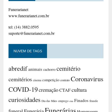
Funerarianet
www.funerarianet.com.br
tel: (14) 3882.0595
suporte@funerarianet.com.br
NUVEM DE TAGS
abredif
cemitério
animais
cachorro
Coronavirus
cemitérios
competição
contrato
cinema
COVID-19
cultura
cremação
CTAF
curiosidades
Finados
fraude
Dia das Mães
emprego
eua
Funerárias
funeral
Funerária
Homenagem