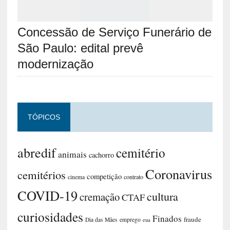
Concessão de Serviço Funerário de
São Paulo: edital prevê
modernização
TÓPICOS
abredif
cemitério
animais
cachorro
Coronavirus
cemitérios
competição
contrato
cinema
COVID-19
cultura
cremação
CTAF
curiosidades
Finados
fraude
Dia das Mães
emprego
eua