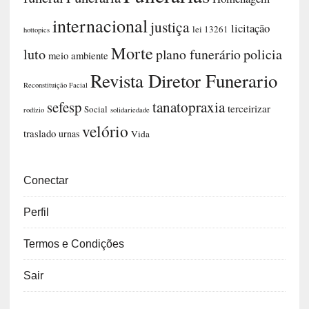
internacional
justiça
licitação
lei 13261
hottopics
Morte
luto
plano funerário
policia
meio ambiente
Revista Diretor Funerario
Reconstituição Facial
sefesp
tanatopraxia
terceirizar
Social
rodízio
solidariedade
velório
traslado
urnas
Vida
Conectar
Perfil
Termos e Condições
Sair