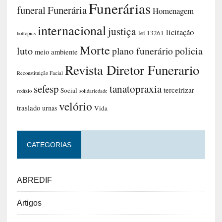
Funerárias
funeral
Funerária
Homenagem
internacional
justiça
licitação
lei 13261
hottopics
Morte
luto
plano funerário
policia
meio ambiente
Revista Diretor Funerario
Reconstituição Facial
sefesp
tanatopraxia
terceirizar
Social
rodízio
solidariedade
velório
traslado
urnas
Vida
CATEGORIAS
ABREDIF
Artigos