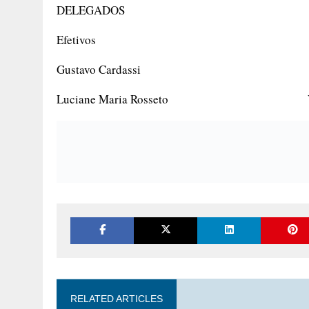
DELEGADOS
Efetivos Suple
Gustavo Cardassi Otávio He
Luciane Maria Rosseto Vlademir
RELATED ARTICLES