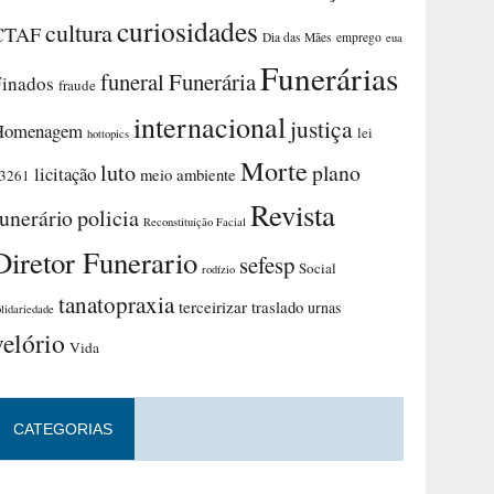
curiosidades
cultura
CTAF
Dia das Mães
emprego
eua
Funerárias
funeral
Funerária
Finados
fraude
internacional
justiça
Homenagem
lei
hottopics
Morte
luto
plano
licitação
meio ambiente
3261
Revista
funerário
policia
Reconstituição Facial
Diretor Funerario
sefesp
Social
rodízio
tanatopraxia
terceirizar
traslado
urnas
olidariedade
velório
Vida
CATEGORIAS