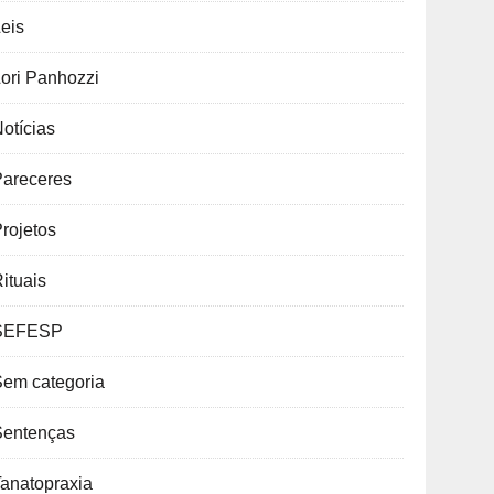
eis
ori Panhozzi
otícias
Pareceres
rojetos
ituais
SEFESP
Sem categoria
Sentenças
anatopraxia