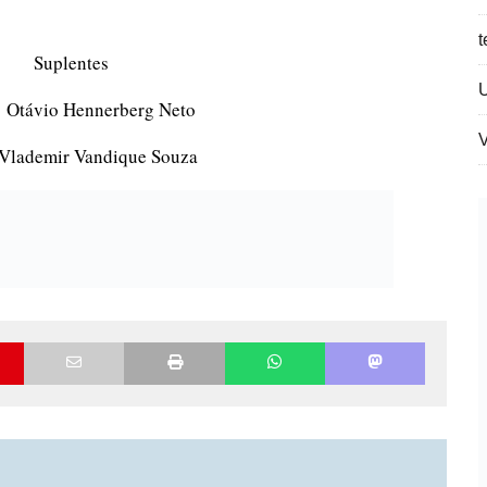
t
ntes
nnerberg Neto
V
 Vandique Souza