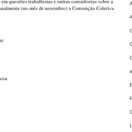
 em questões trabalhistas e outras consultorias sobre a
anualmente (no mês de novembro) a Convenção Coletiva
A
C
zi
Rosa
E
F