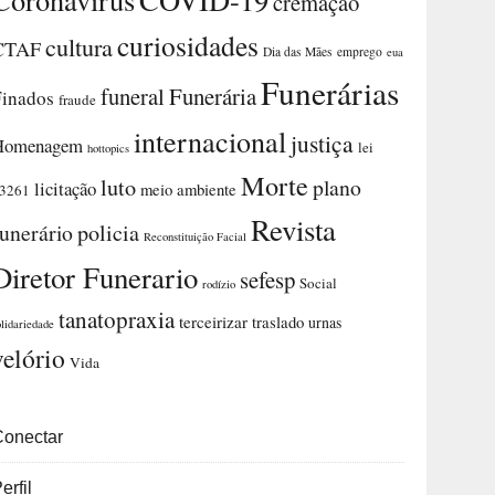
cremação
curiosidades
cultura
CTAF
Dia das Mães
emprego
eua
Funerárias
funeral
Funerária
Finados
fraude
internacional
justiça
Homenagem
lei
hottopics
Morte
luto
plano
licitação
meio ambiente
3261
Revista
funerário
policia
Reconstituição Facial
Diretor Funerario
sefesp
Social
rodízio
tanatopraxia
terceirizar
traslado
urnas
olidariedade
velório
Vida
Conectar
erfil