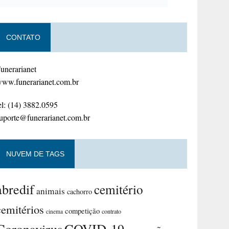
CONTATO
unerarianet
ww.funerarianet.com.br
el: (14) 3882.0595
uporte@funerarianet.com.br
NUVEM DE TAGS
abredif
cemitério
animais
cachorro
cemitérios
competição
contrato
cinema
Coronavirus
COVID-19