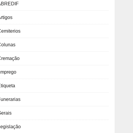
ABREDIF
rtigos
emiterios
Colunas
Cremação
emprego
tiqueta
unerarias
Gerais
Legislação