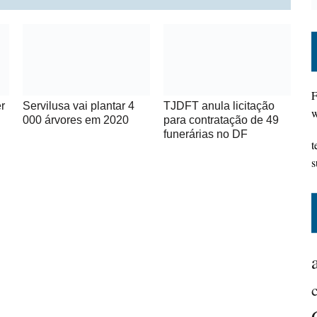
F
r
Servilusa vai plantar 4
TJDFT anula licitação
w
000 árvores em 2020
para contratação de 49
funerárias no DF
t
s