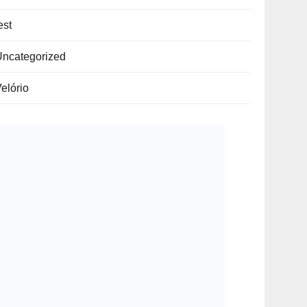
est
Uncategorized
elório