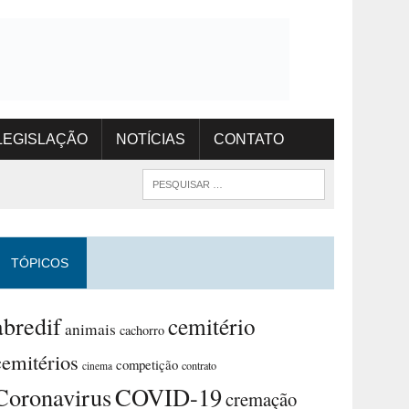
LEGISLAÇÃO
NOTÍCIAS
CONTATO
TÓPICOS
abredif
cemitério
animais
cachorro
cemitérios
competição
contrato
cinema
Coronavirus
COVID-19
cremação