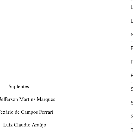
L
L
N
P
R
ntes
n Martins Marques
de Campos Ferrari
udio Araújo
T