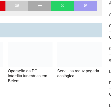
A
C
Operação da PC
Servilusa reduz pegada
E
interdita funerárias em
ecológica
Belém
F