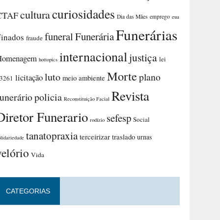
curiosidades
cultura
CTAF
Dia das Mães
emprego
eua
Funerárias
funeral
Funerária
Finados
fraude
internacional
justiça
Homenagem
lei
hottopics
Morte
luto
plano
licitação
meio ambiente
3261
Revista
funerário
policia
Reconstituição Facial
Diretor Funerario
sefesp
Social
rodízio
tanatopraxia
terceirizar
traslado
urnas
olidariedade
velório
Vida
CATEGORIAS