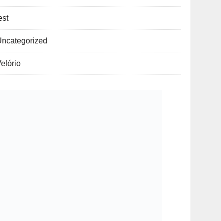
est
Uncategorized
elório