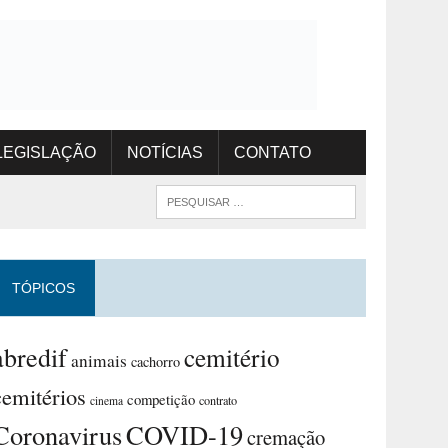
LEGISLAÇÃO
NOTÍCIAS
CONTATO
TÓPICOS
abredif
cemitério
animais
cachorro
cemitérios
competição
contrato
cinema
Coronavirus
COVID-19
cremação