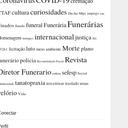
cremação
curiosidades
cultura
CTAF
Dia das Mães
emprego
eua
Funerárias
funeral
Funerária
Finados
fraude
internacional
justiça
Homenagem
lei
hottopics
Morte
luto
plano
licitação
meio ambiente
3261
Revista
funerário
policia
Reconstituição Facial
Diretor Funerario
sefesp
Social
rodízio
tanatopraxia
terceirizar
traslado
urnas
olidariedade
velório
Vida
Conectar
erfil