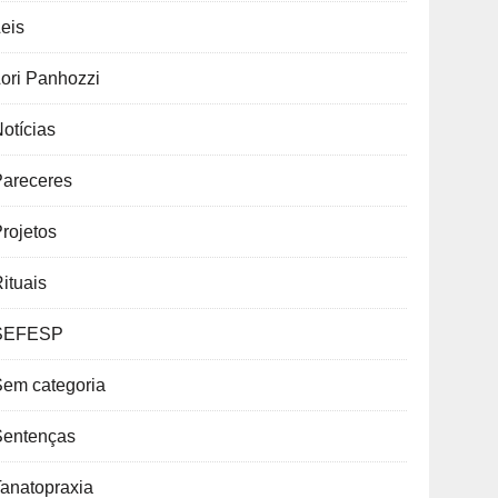
eis
ori Panhozzi
otícias
Pareceres
rojetos
ituais
SEFESP
Sem categoria
Sentenças
anatopraxia