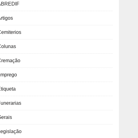
ABREDIF
rtigos
emiterios
Colunas
Cremação
emprego
tiqueta
unerarias
Gerais
Legislação