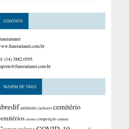
CONTATO
unerarianet
ww.funerarianet.com.br
el: (14) 3882.0595
uporte@funerarianet.com.br
NUVEM DE TAGS
abredif
cemitério
animais
cachorro
cemitérios
competição
contrato
cinema
Coronavirus
COVID-19