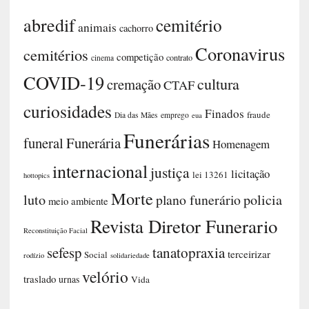
tel: (14) 3882.0595
suporte@funerarianet.com.br
NUVEM DE TAGS
abredif
cemitério
animais
cachorro
cemitérios
competição
contrato
cinema
COVID-19
Coronavirus
cremação
curiosidades
cultura
CTAF
Dia das Mães
Funerária
funeral
Finados
fraude
emprego
eua
Funerárias
Homenagem
hottopics
internacional
justiça
licitação
lei 13261