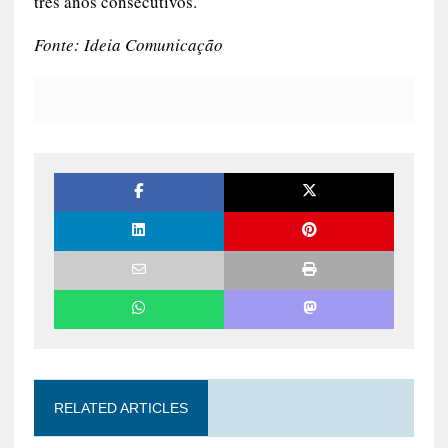
Cemitério e Crematório Morada da Paz ganhou o
Prêmio de Busca da Excelência, premiação
concedida anualmente pela National Funeral
Directors Association (NFDA), maior associação
de serviços funerários do mundo. Esta é a
terceira vez que a empresa é premiada, além de
ser a única brasileira e a que recebe o prêmio por
três anos consecutivos.
Fonte: Ideia Comunicação