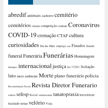
TÓPICOS
abredif
cemitério
animais
cachorro
cemitérios
competição
contrato
cinema
COVID-19
Coronavirus
cremação
curiosidades
cultura
CTAF
Dia das Mães
Funerária
funeral
Finados
fraude
emprego
eua
Funerárias
Homenagem
hottopics
internacional
justiça
licitação
lei 13261
Morte
luto
plano funerário
meio ambiente