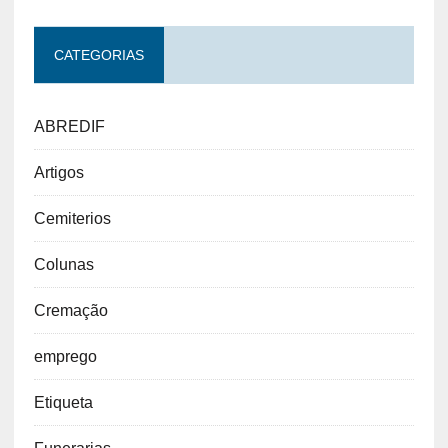
Revista Diretor
policia
Reconstituição Facial
Funerario
sefesp
Social
rodízio
solidariedade
velório
tanatopraxia
terceirizar
traslado
urnas
Vida
CATEGORIAS
ABREDIF
Artigos
Cemiterios
Colunas