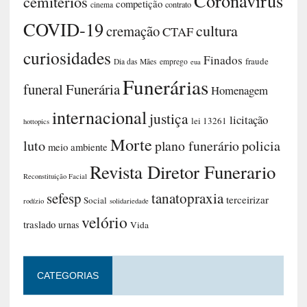
Coronavirus
cemitérios
competição
contrato
cinema
COVID-19
cultura
cremação
CTAF
curiosidades
Finados
fraude
Dia das Mães
emprego
eua
Funerárias
funeral
Funerária
Homenagem
internacional
justiça
licitação
lei 13261
hottopics
Morte
luto
plano funerário
policia
meio ambiente
Revista Diretor Funerario
Reconstituição Facial
sefesp
tanatopraxia
terceirizar
Social
rodízio
solidariedade
velório
traslado
urnas
Vida
CATEGORIAS