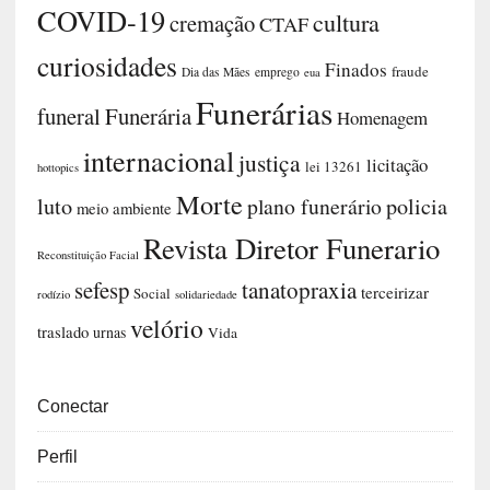
COVID-19
cultura
cremação
CTAF
curiosidades
Finados
fraude
Dia das Mães
emprego
eua
Funerárias
funeral
Funerária
Homenagem
internacional
justiça
licitação
lei 13261
hottopics
Morte
luto
plano funerário
policia
meio ambiente
Revista Diretor Funerario
Reconstituição Facial
sefesp
tanatopraxia
terceirizar
Social
rodízio
solidariedade
velório
traslado
urnas
Vida
Conectar
Perfil