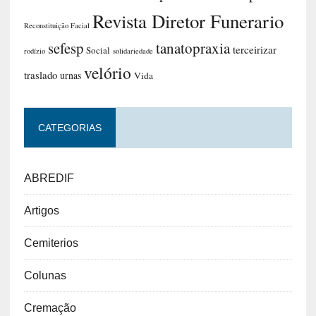
Revista Diretor Funerario
Reconstituição Facial
sefesp
tanatopraxia
terceirizar
Social
rodízio
solidariedade
velório
traslado
urnas
Vida
CATEGORIAS
ABREDIF
Artigos
Cemiterios
Colunas
Cremação