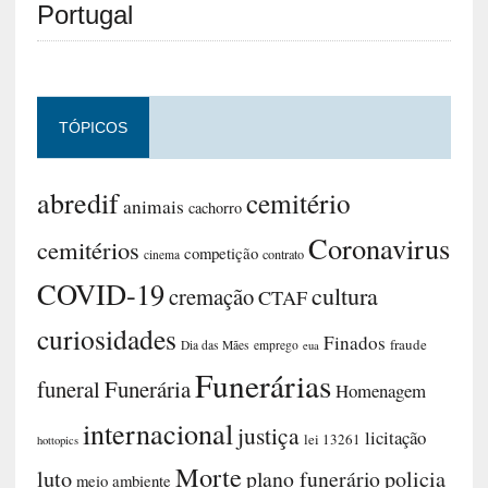
Portugal
TÓPICOS
abredif
cemitério
animais
cachorro
Coronavirus
cemitérios
competição
contrato
cinema
COVID-19
cultura
cremação
CTAF
curiosidades
Finados
fraude
Dia das Mães
emprego
eua
Funerárias
funeral
Funerária
Homenagem
internacional
justiça
licitação
lei 13261
hottopics
Morte
luto
plano funerário
policia
meio ambiente