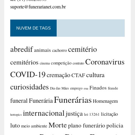
suporte@funerarianet.com.br
NUVEM DE TAGS
abredif
cemitério
animais
cachorro
Coronavirus
cemitérios
competição
contrato
cinema
COVID-19
cultura
cremação
CTAF
curiosidades
Finados
fraude
Dia das Mães
emprego
eua
Funerárias
funeral
Funerária
Homenagem
internacional
justiça
licitação
lei 13261
hottopics
Morte
luto
plano funerário
policia
meio ambiente