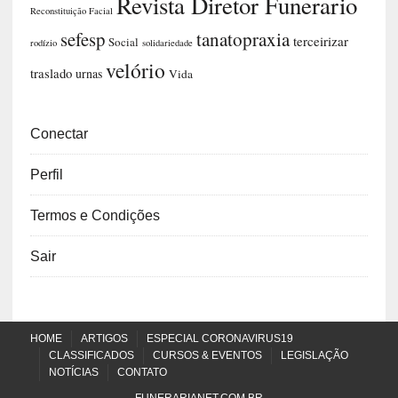
Revista Diretor Funerario
Reconstituição Facial
sefesp
tanatopraxia
terceirizar
Social
rodízio
solidariedade
velório
traslado
urnas
Vida
Conectar
Perfil
Termos e Condições
Sair
HOME
ARTIGOS
ESPECIAL CORONAVIRUS19
CLASSIFICADOS
CURSOS & EVENTOS
LEGISLAÇÃO
NOTÍCIAS
CONTATO