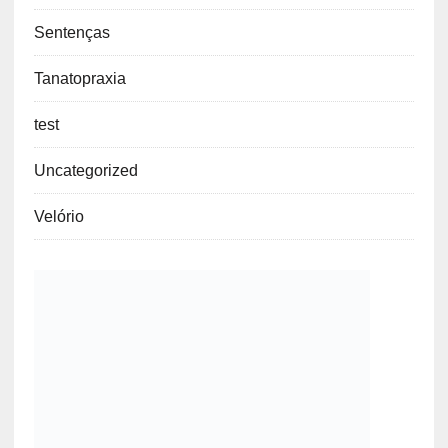
Projetos
Rituais
SEFESP
Sem categoria
Sentenças
Tanatopraxia
test
Uncategorized
Velório