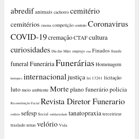
TÓPICOS
abredif
cemitério
animais
cachorro
cemitérios
competição
contrato
cinema
COVID-19
Coronavirus
cremação
curiosidades
cultura
CTAF
Dia das Mães
Funerária
funeral
Finados
fraude
emprego
eua
Funerárias
Homenagem
hottopics
internacional
justiça
licitação
lei 13261
Morte
luto
plano funerário
meio ambiente
Revista Diretor