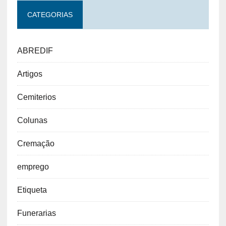
policia
Reconstituição Facial
Funerario
sefesp
Social
rodízio
solidariedade
velório
tanatopraxia
terceirizar
traslado
urnas
Vida
CATEGORIAS
ABREDIF
Artigos
Cemiterios
Colunas
Cremação