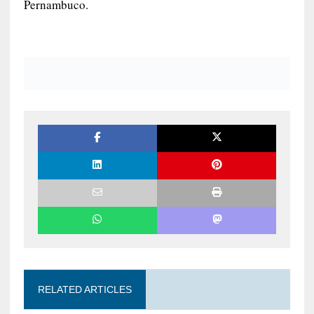
Atualmente, a empresa conta com mais
de 1 milhão de vidas protegidas e oferece o
serviço em mais de 280 cidades nos três estados
em que o Grupo Vila atua: Rio Grande do Norte,
Paraíba e Pernambuco.