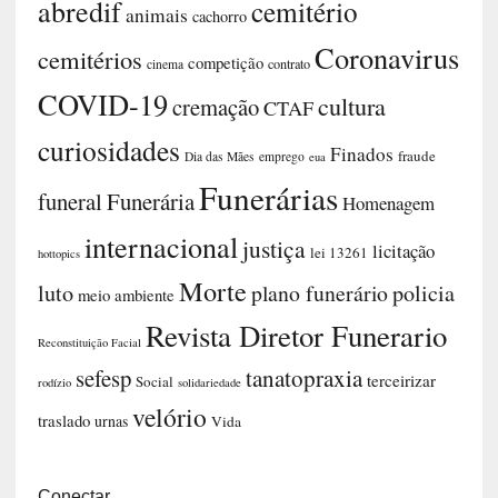
tel: (14) 3882.0595
suporte@funerarianet.com.br
NUVEM DE TAGS
abredif
cemitério
animais
cachorro
cemitérios
competição
contrato
cinema
COVID-19
Coronavirus
cremação
curiosidades
cultura
CTAF
Dia das Mães
Funerária
funeral
Finados
fraude
emprego
eua
Funerárias
Homenagem
hottopics
internacional
justiça
licitação
lei 13261
Morte
luto
plano funerário