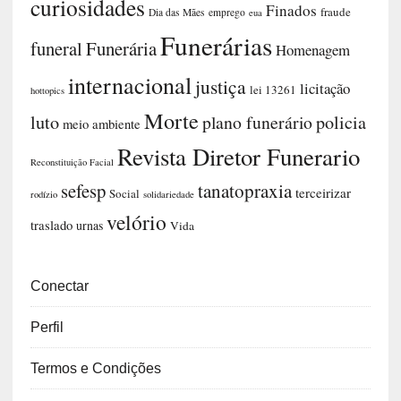
curiosidades
Finados
fraude
Dia das Mães
emprego
eua
Funerárias
funeral
Funerária
Homenagem
internacional
justiça
licitação
lei 13261
hottopics
Morte
luto
plano funerário
policia
meio ambiente
Revista Diretor Funerario
Reconstituição Facial
sefesp
tanatopraxia
terceirizar
Social
rodízio
solidariedade
velório
traslado
urnas
Vida
Conectar
Perfil
Termos e Condições