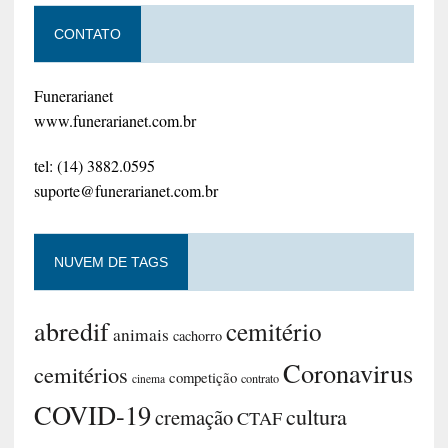
CONTATO
Funerarianet
www.funerarianet.com.br
tel: (14) 3882.0595
suporte@funerarianet.com.br
NUVEM DE TAGS
abredif
cemitério
animais
cachorro
Coronavirus
cemitérios
competição
contrato
cinema
COVID-19
cultura
cremação
CTAF