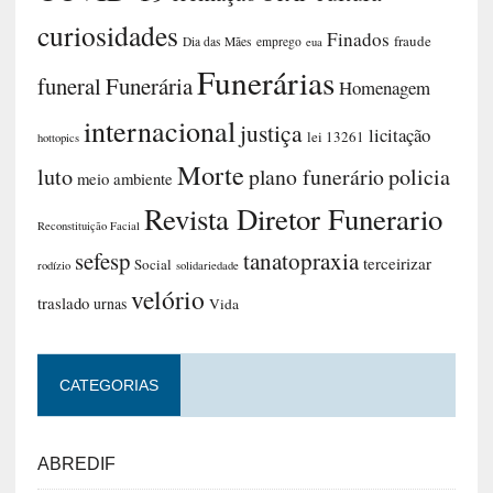
curiosidades
Finados
fraude
Dia das Mães
emprego
eua
Funerárias
funeral
Funerária
Homenagem
internacional
justiça
licitação
lei 13261
hottopics
Morte
luto
plano funerário
policia
meio ambiente
Revista Diretor Funerario
Reconstituição Facial
sefesp
tanatopraxia
terceirizar
Social
rodízio
solidariedade
velório
traslado
urnas
Vida
CATEGORIAS
ABREDIF