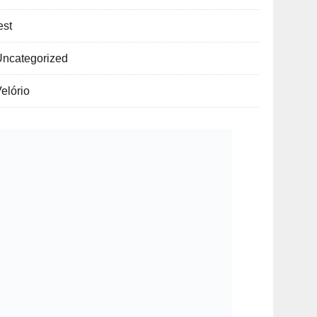
est
Uncategorized
elório