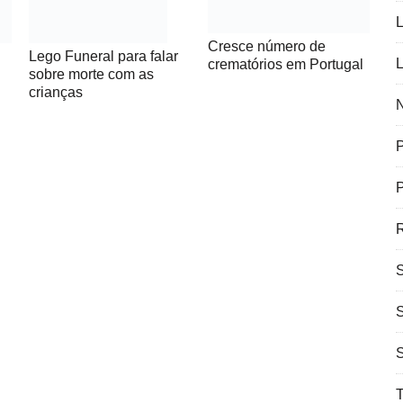
L
Cresce número de
Lego Funeral para falar
L
crematórios em Portugal
sobre morte com as
crianças
N
P
R
T