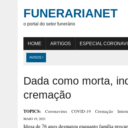
FUNERARIANET
o portal do setor funerário
HOME
ARTIGOS
ESPECIAL CORONAV
AVISOS !
Dada como morta, ind
cremação
TOPICS:
Coronavirus
COVID-19
Cremação
Inter
MAIO 19, 2021
Idosa de 76 anos desmaiou enquanto família procura