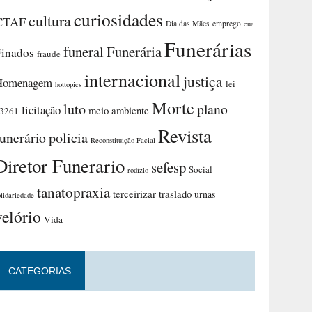
curiosidades
cultura
CTAF
Dia das Mães
emprego
eua
Funerárias
funeral
Funerária
Finados
fraude
internacional
justiça
Homenagem
lei
hottopics
Morte
luto
plano
licitação
meio ambiente
3261
Revista
funerário
policia
Reconstituição Facial
Diretor Funerario
sefesp
Social
rodízio
tanatopraxia
terceirizar
traslado
urnas
olidariedade
velório
Vida
CATEGORIAS