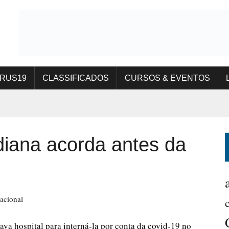
IRUS19
CLASSIFICADOS
CURSOS & EVENTOS
iana acorda antes da
nacional
va hospital para interná-la por conta da covid-19 no