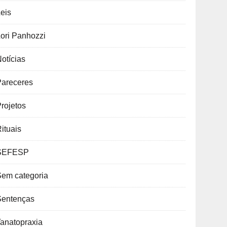
eis
ori Panhozzi
otícias
Pareceres
rojetos
ituais
SEFESP
Sem categoria
Sentenças
anatopraxia