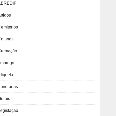
ABREDIF
rtigos
emiterios
Colunas
Cremação
emprego
tiqueta
unerarias
Gerais
Legislação