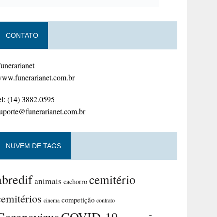
CONTATO
unerarianet
ww.funerarianet.com.br
el: (14) 3882.0595
uporte@funerarianet.com.br
NUVEM DE TAGS
abredif
cemitério
animais
cachorro
cemitérios
competição
contrato
cinema
Coronavirus
COVID-19