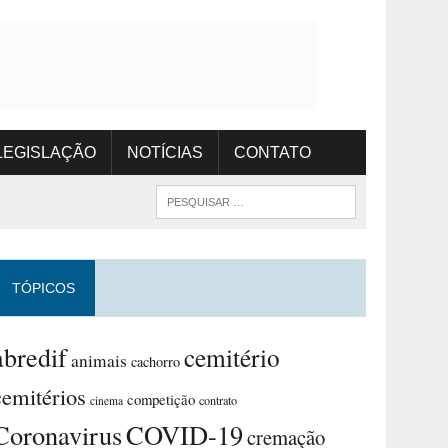
LEGISLAÇÃO
NOTÍCIAS
CONTATO
TÓPICOS
abredif
cemitério
animais
cachorro
cemitérios
competição
contrato
cinema
Coronavirus
COVID-19
cremação