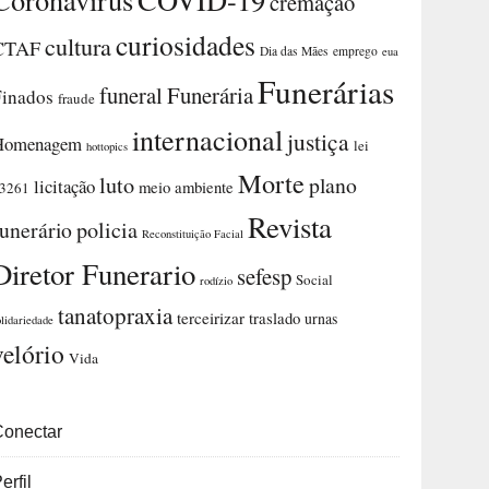
cremação
curiosidades
cultura
CTAF
Dia das Mães
emprego
eua
Funerárias
funeral
Funerária
Finados
fraude
internacional
justiça
Homenagem
lei
hottopics
Morte
luto
plano
licitação
meio ambiente
3261
Revista
funerário
policia
Reconstituição Facial
Diretor Funerario
sefesp
Social
rodízio
tanatopraxia
terceirizar
traslado
urnas
olidariedade
velório
Vida
Conectar
erfil