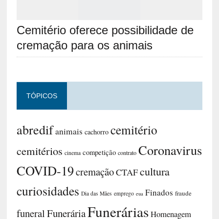
Cemitério oferece possibilidade de
cremação para os animais
TÓPICOS
abredif
cemitério
animais
cachorro
Coronavirus
cemitérios
competição
contrato
cinema
COVID-19
cultura
cremação
CTAF
curiosidades
Finados
fraude
Dia das Mães
emprego
eua
Funerárias
funeral
Funerária
Homenagem