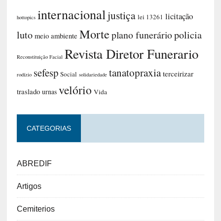
internacional
justiça
licitação
lei 13261
hottopics
Morte
luto
plano funerário
policia
meio ambiente
Revista Diretor Funerario
Reconstituição Facial
sefesp
tanatopraxia
terceirizar
Social
rodízio
solidariedade
velório
traslado
urnas
Vida
CATEGORIAS
ABREDIF
Artigos
Cemiterios