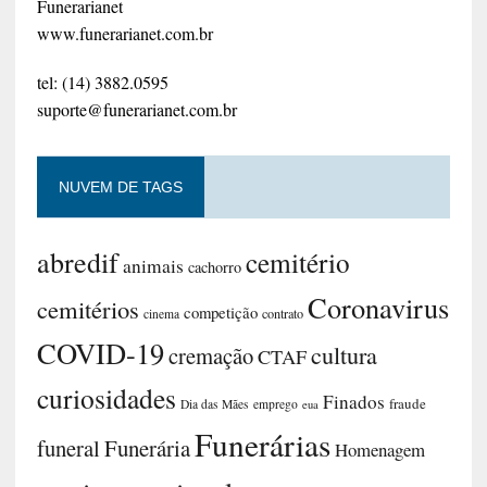
Funerarianet
www.funerarianet.com.br
tel: (14) 3882.0595
suporte@funerarianet.com.br
NUVEM DE TAGS
abredif
cemitério
animais
cachorro
Coronavirus
cemitérios
competição
contrato
cinema
COVID-19
cultura
cremação
CTAF
curiosidades
Finados
fraude
Dia das Mães
emprego
eua
Funerárias
funeral
Funerária
Homenagem