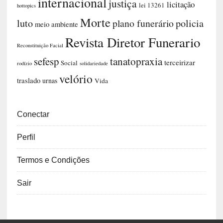
internacional
justiça
licitação
lei 13261
hottopics
Morte
luto
plano funerário
policia
meio ambiente
Revista Diretor Funerario
Reconstituição Facial
sefesp
tanatopraxia
terceirizar
Social
rodízio
solidariedade
velório
traslado
urnas
Vida
Conectar
Perfil
Termos e Condições
Sair