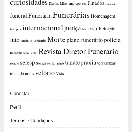
curiosidades
Finados
fraude
Dia das Mães
emprego
eua
Funerárias
funeral
Funerária
Homenagem
internacional
justiça
licitação
lei 13261
hottopics
Morte
luto
plano funerário
policia
meio ambiente
Revista Diretor Funerario
Reconstituição Facial
sefesp
tanatopraxia
terceirizar
Social
rodízio
solidariedade
velório
traslado
urnas
Vida
Conectar
Perfil
Termos e Condições