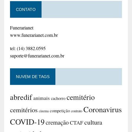
CONTATO
Funerarianet
www.funerarianet.com.br
tel: (14) 3882.0595
suporte@funerarianet.com.br
NUVEM DE TAGS
abredif
cemitério
animais
cachorro
Coronavirus
cemitérios
competição
contrato
cinema
COVID-19
cultura
cremação
CTAF