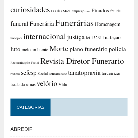
curiosidades
Finados
fraude
Dia das Mães
emprego
eua
Funerárias
funeral
Funerária
Homenagem
internacional
justiça
licitação
lei 13261
hottopics
Morte
luto
plano funerário
policia
meio ambiente
Revista Diretor Funerario
Reconstituição Facial
sefesp
tanatopraxia
terceirizar
Social
rodízio
solidariedade
velório
traslado
urnas
Vida
CATEGORIAS
ABREDIF