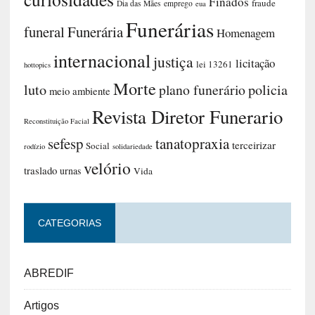
Finados
fraude
Dia das Mães
emprego
eua
Funerárias
funeral
Funerária
Homenagem
internacional
justiça
licitação
lei 13261
hottopics
Morte
luto
plano funerário
policia
meio ambiente
Revista Diretor Funerario
Reconstituição Facial
sefesp
tanatopraxia
terceirizar
Social
rodízio
solidariedade
velório
traslado
urnas
Vida
CATEGORIAS
ABREDIF
Artigos