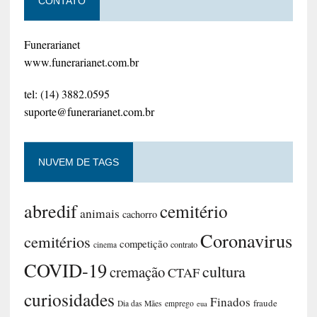
CONTATO
Funerarianet
www.funerarianet.com.br
tel: (14) 3882.0595
suporte@funerarianet.com.br
NUVEM DE TAGS
abredif
cemitério
animais
cachorro
Coronavirus
cemitérios
competição
contrato
cinema
COVID-19
cultura
cremação
CTAF
curiosidades
Finados
fraude
Dia das Mães
emprego
eua