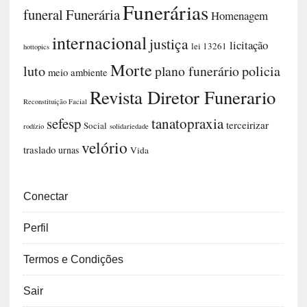
Funerárias
funeral
Funerária
Homenagem
internacional
justiça
licitação
lei 13261
hottopics
Morte
luto
plano funerário
policia
meio ambiente
Revista Diretor Funerario
Reconstituição Facial
sefesp
tanatopraxia
terceirizar
Social
rodízio
solidariedade
velório
traslado
urnas
Vida
Conectar
Perfil
Termos e Condições
Sair