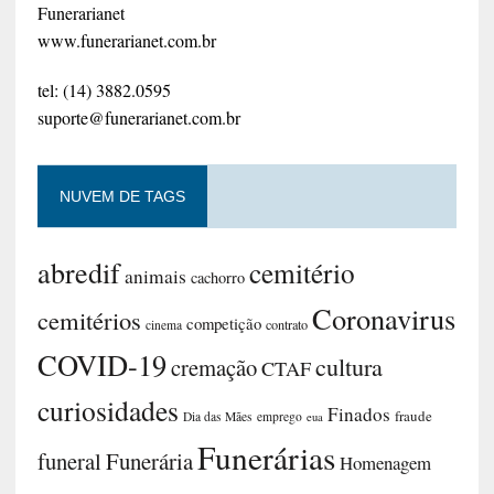
Funerarianet
www.funerarianet.com.br
tel: (14) 3882.0595
suporte@funerarianet.com.br
NUVEM DE TAGS
abredif
cemitério
animais
cachorro
Coronavirus
cemitérios
competição
contrato
cinema
COVID-19
cultura
cremação
CTAF
curiosidades
Finados
fraude
Dia das Mães
emprego
eua
Funerárias
funeral
Funerária
Homenagem