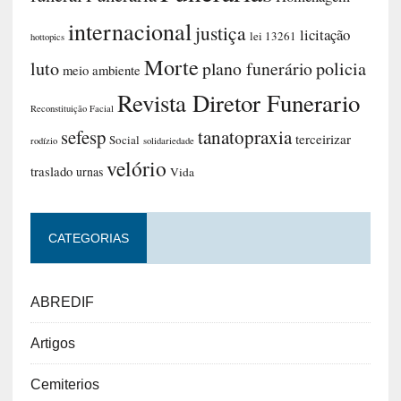
internacional
justiça
licitação
lei 13261
hottopics
Morte
luto
plano funerário
policia
meio ambiente
Revista Diretor Funerario
Reconstituição Facial
sefesp
tanatopraxia
terceirizar
Social
rodízio
solidariedade
velório
traslado
urnas
Vida
CATEGORIAS
ABREDIF
Artigos
Cemiterios