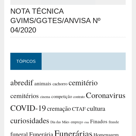
NOTA TÉCNICA
GVIMS/GGTES/ANVISA Nº
04/2020
TÓPICOS
abredif
cemitério
animais
cachorro
Coronavirus
cemitérios
competição
contrato
cinema
COVID-19
cultura
cremação
CTAF
curiosidades
Finados
fraude
Dia das Mães
emprego
eua
Funerárias
funeral
Funerária
Homenagem