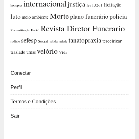
internacional
justiça
licitação
lei 13261
hottopics
Morte
luto
plano funerário
policia
meio ambiente
Revista Diretor Funerario
Reconstituição Facial
sefesp
tanatopraxia
terceirizar
Social
rodízio
solidariedade
velório
traslado
urnas
Vida
Conectar
Perfil
Termos e Condições
Sair