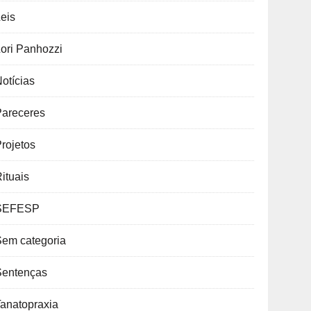
eis
ori Panhozzi
otícias
Pareceres
rojetos
ituais
SEFESP
Sem categoria
Sentenças
anatopraxia