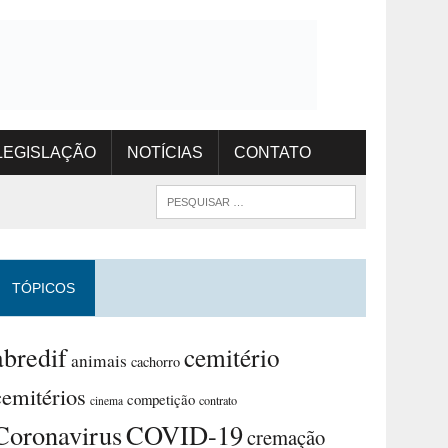
LEGISLAÇÃO
NOTÍCIAS
CONTATO
TÓPICOS
abredif
cemitério
animais
cachorro
cemitérios
competição
contrato
cinema
Coronavirus
COVID-19
cremação