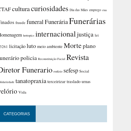
curiosidades
cultura
CTAF
Dia das Mães
emprego
eua
Funerárias
funeral
Funerária
Finados
fraude
internacional
justiça
Homenagem
lei
hottopics
Morte
luto
plano
licitação
meio ambiente
3261
Revista
funerário
policia
Reconstituição Facial
Diretor Funerario
sefesp
Social
rodízio
tanatopraxia
terceirizar
traslado
urnas
olidariedade
velório
Vida
CATEGORIAS