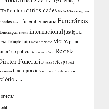
cremação
curiosidades
cultura
CTAF
Dia das Mães
emprego
eua
Funerárias
funeral
Funerária
Finados
fraude
internacional
justiça
Homenagem
lei
hottopics
Morte
luto
plano
licitação
meio ambiente
3261
Revista
funerário
policia
Reconstituição Facial
Diretor Funerario
sefesp
Social
rodízio
tanatopraxia
terceirizar
traslado
urnas
olidariedade
velório
Vida
Conectar
erfil