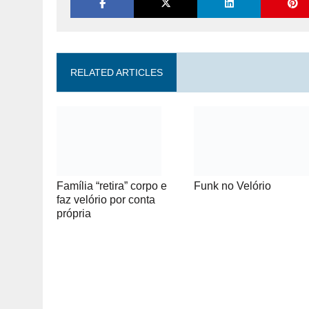
RELATED ARTICLES
Funk no Velório
Família “retira” corpo e
faz velório por conta
própria