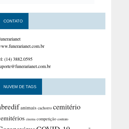
CONTATO
unerarianet
ww.funerarianet.com.br
el: (14) 3882.0595
uporte@funerarianet.com.br
NUVEM DE TAGS
abredif
cemitério
animais
cachorro
cemitérios
competição
contrato
cinema
Coronavirus
COVID-19