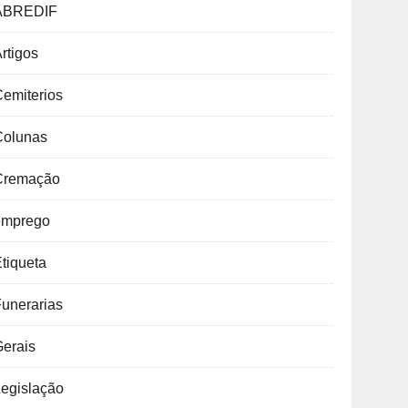
ABREDIF
rtigos
emiterios
Colunas
Cremação
emprego
tiqueta
unerarias
Gerais
Legislação