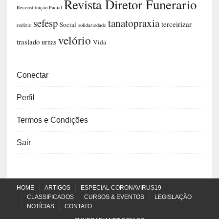
Revista Diretor Funerario
Reconstituição Facial
sefesp
tanatopraxia
terceirizar
Social
rodízio
solidariedade
velório
traslado
urnas
Vida
Conectar
Perfil
Termos e Condições
Sair
HOME
ARTIGOS
ESPECIAL CORONAVIRUS19
CLASSIFICADOS
CURSOS & EVENTOS
LEGISLAÇÃO
NOTÍCIAS
CONTATO