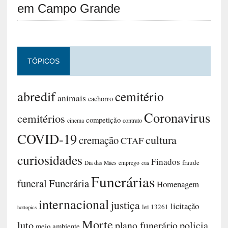
em Campo Grande
TÓPICOS
abredif
cemitério
animais
cachorro
Coronavirus
cemitérios
competição
contrato
cinema
COVID-19
cultura
cremação
CTAF
curiosidades
Finados
fraude
Dia das Mães
emprego
eua
Funerárias
funeral
Funerária
Homenagem
internacional
justiça
licitação
lei 13261
hottopics
Morte
luto
plano funerário
policia
meio ambiente