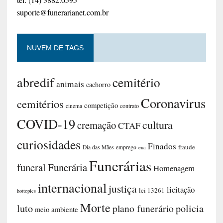
suporte@funerarianet.com.br
NUVEM DE TAGS
abredif
cemitério
animais
cachorro
Coronavirus
cemitérios
competição
contrato
cinema
COVID-19
cultura
cremação
CTAF
curiosidades
Finados
fraude
Dia das Mães
emprego
eua
Funerárias
funeral
Funerária
Homenagem
internacional
justiça
licitação
lei 13261
hottopics
Morte
luto
plano funerário
policia
meio ambiente