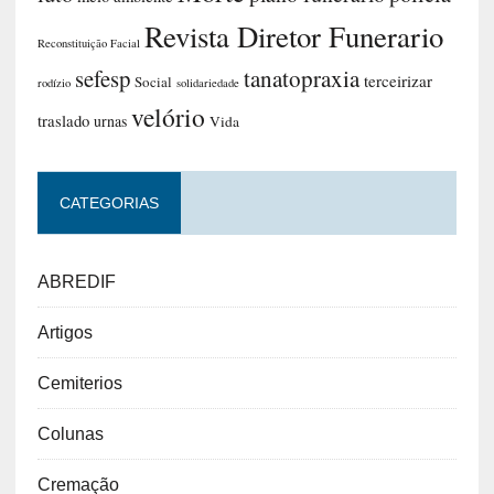
Revista Diretor Funerario
Reconstituição Facial
sefesp
tanatopraxia
terceirizar
Social
rodízio
solidariedade
velório
traslado
urnas
Vida
CATEGORIAS
ABREDIF
Artigos
Cemiterios
Colunas
Cremação