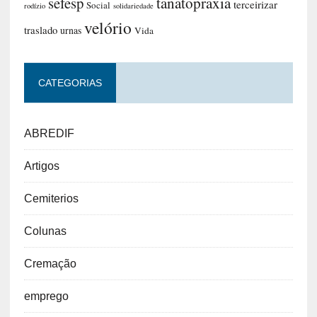
sefesp
tanatopraxia
terceirizar
Social
rodízio
solidariedade
velório
traslado
urnas
Vida
CATEGORIAS
ABREDIF
Artigos
Cemiterios
Colunas
Cremação
emprego