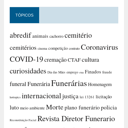
TÓPICOS
abredif
cemitério
animais
cachorro
Coronavirus
cemitérios
competição
contrato
cinema
COVID-19
cultura
cremação
CTAF
curiosidades
Finados
fraude
Dia das Mães
emprego
eua
Funerárias
funeral
Funerária
Homenagem
internacional
justiça
licitação
lei 13261
hottopics
Morte
luto
plano funerário
policia
meio ambiente
Revista Diretor Funerario
Reconstituição Facial