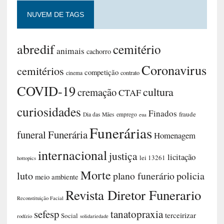
NUVEM DE TAGS
abredif
cemitério
animais
cachorro
Coronavirus
cemitérios
competição
contrato
cinema
COVID-19
cultura
cremação
CTAF
curiosidades
Finados
fraude
Dia das Mães
emprego
eua
Funerárias
funeral
Funerária
Homenagem
internacional
justiça
licitação
lei 13261
hottopics
Morte
luto
plano funerário
policia
meio ambiente
Revista Diretor Funerario
Reconstituição Facial
sefesp
tanatopraxia
terceirizar
Social
rodízio
solidariedade