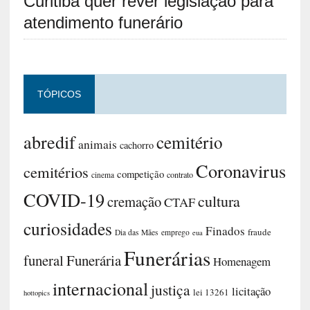
Curitiba quer rever legislação para
atendimento funerário
TÓPICOS
abredif
cemitério
animais
cachorro
Coronavirus
cemitérios
competição
contrato
cinema
COVID-19
cultura
cremação
CTAF
curiosidades
Finados
fraude
Dia das Mães
emprego
eua
Funerárias
funeral
Funerária
Homenagem
internacional
justiça
licitação
lei 13261
hottopics