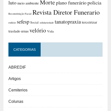
Morte
luto
plano funerário
policia
meio ambiente
Revista Diretor Funerario
Reconstituição Facial
sefesp
tanatopraxia
terceirizar
Social
rodízio
solidariedade
velório
traslado
urnas
Vida
CATEGORIAS
ABREDIF
Artigos
Cemiterios
Colunas