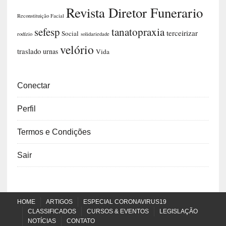
Revista Diretor Funerario
Reconstituição Facial
sefesp
tanatopraxia
terceirizar
Social
rodízio
solidariedade
velório
traslado
urnas
Vida
Conectar
Perfil
Termos e Condições
Sair
HOME
ARTIGOS
ESPECIAL CORONAVIRUS19
CLASSIFICADOS
CURSOS & EVENTOS
LEGISLAÇÃO
NOTÍCIAS
CONTATO