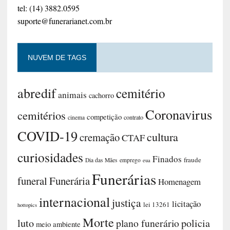
tel: (14) 3882.0595
suporte@funerarianet.com.br
NUVEM DE TAGS
abredif
cemitério
animais
cachorro
Coronavirus
cemitérios
competição
contrato
cinema
COVID-19
cultura
cremação
CTAF
curiosidades
Finados
fraude
Dia das Mães
emprego
eua
Funerárias
funeral
Funerária
Homenagem
internacional
justiça
licitação
lei 13261
hottopics
Morte
luto
plano funerário
policia
meio ambiente