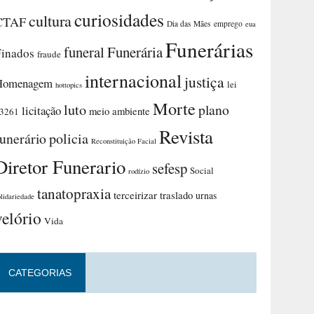
curiosidades
cultura
CTAF
Dia das Mães
emprego
eua
Funerárias
funeral
Funerária
Finados
fraude
internacional
justiça
Homenagem
lei
hottopics
Morte
luto
plano
licitação
meio ambiente
3261
Revista
funerário
policia
Reconstituição Facial
Diretor Funerario
sefesp
Social
rodízio
tanatopraxia
terceirizar
traslado
urnas
olidariedade
velório
Vida
CATEGORIAS