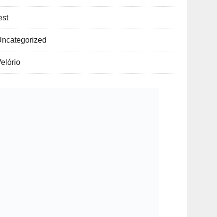
est
Uncategorized
elório