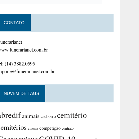
CONTATO
unerarianet
ww.funerarianet.com.br
el: (14) 3882.0595
uporte@funerarianet.com.br
NUVEM DE TAGS
abredif
cemitério
animais
cachorro
cemitérios
competição
contrato
cinema
Coronavirus
COVID-19