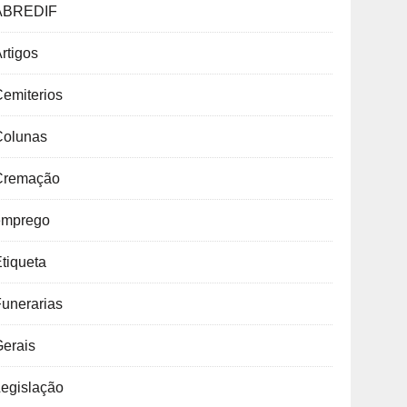
ABREDIF
rtigos
emiterios
Colunas
Cremação
emprego
tiqueta
unerarias
Gerais
Legislação