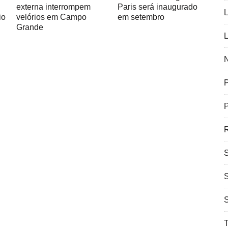
externa interrompem
Paris será inaugurado
L
velórios em Campo
io
em setembro
Grande
L
N
P
R
T