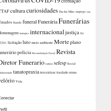
cremação
curiosidades
cultura
CTAF
Dia das Mães
emprego
eua
Funerárias
funeral
Funerária
Finados
fraude
internacional
justiça
Homenagem
lei
hottopics
Morte
luto
plano
licitação
meio ambiente
3261
Revista
funerário
policia
Reconstituição Facial
Diretor Funerario
sefesp
Social
rodízio
tanatopraxia
terceirizar
traslado
urnas
olidariedade
velório
Vida
Conectar
erfil