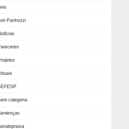
eis
ori Panhozzi
otícias
Pareceres
rojetos
ituais
SEFESP
Sem categoria
Sentenças
anatopraxia