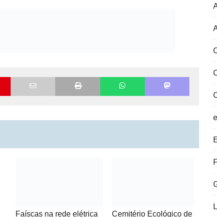
A
C
E
F
Faíscas na rede elétrica
Cemitério Ecológico de