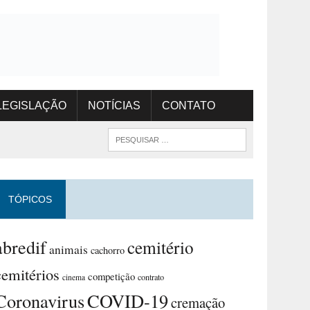
LEGISLAÇÃO
NOTÍCIAS
CONTATO
TÓPICOS
abredif
cemitério
animais
cachorro
cemitérios
competição
contrato
cinema
Coronavirus
COVID-19
cremação