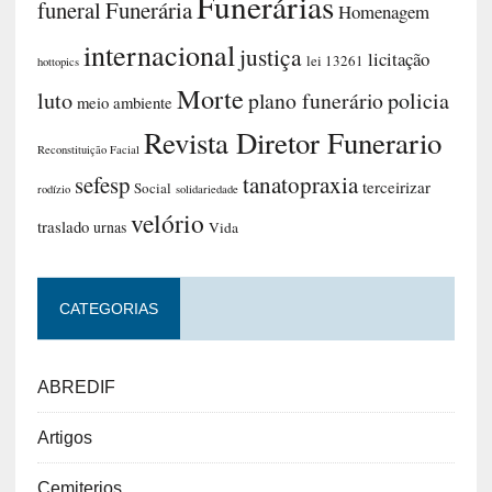
Funerárias
funeral
Funerária
Homenagem
internacional
justiça
licitação
lei 13261
hottopics
Morte
luto
plano funerário
policia
meio ambiente
Revista Diretor Funerario
Reconstituição Facial
sefesp
tanatopraxia
terceirizar
Social
rodízio
solidariedade
velório
traslado
urnas
Vida
CATEGORIAS
ABREDIF
Artigos
Cemiterios