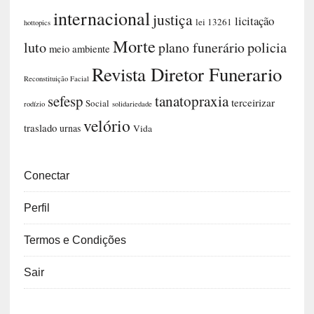
internacional
justiça
licitação
lei 13261
hottopics
Morte
luto
plano funerário
policia
meio ambiente
Revista Diretor Funerario
Reconstituição Facial
sefesp
tanatopraxia
terceirizar
Social
rodízio
solidariedade
velório
traslado
urnas
Vida
Conectar
Perfil
Termos e Condições
Sair