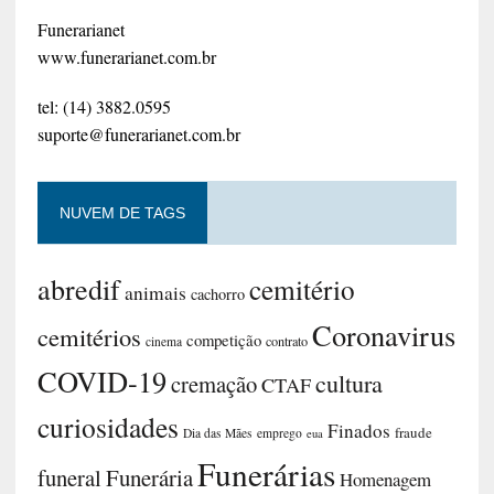
Funerarianet
www.funerarianet.com.br
tel: (14) 3882.0595
suporte@funerarianet.com.br
NUVEM DE TAGS
abredif
cemitério
animais
cachorro
Coronavirus
cemitérios
competição
contrato
cinema
COVID-19
cultura
cremação
CTAF
curiosidades
Finados
fraude
Dia das Mães
emprego
eua
Funerárias
funeral
Funerária
Homenagem