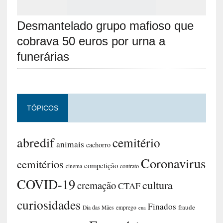
Desmantelado grupo mafioso que
cobrava 50 euros por urna a
funerárias
TÓPICOS
abredif
cemitério
animais
cachorro
Coronavirus
cemitérios
competição
contrato
cinema
COVID-19
cultura
cremação
CTAF
curiosidades
Finados
fraude
Dia das Mães
emprego
eua