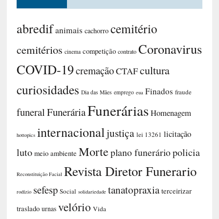
abredif
cemitério
animais
cachorro
Coronavirus
cemitérios
competição
contrato
cinema
COVID-19
cultura
cremação
CTAF
curiosidades
Finados
fraude
Dia das Mães
emprego
eua
Funerárias
funeral
Funerária
Homenagem
internacional
justiça
licitação
lei 13261
hottopics
Morte
luto
plano funerário
policia
meio ambiente
Revista Diretor Funerario
Reconstituição Facial
sefesp
tanatopraxia
terceirizar
Social
rodízio
solidariedade
velório
traslado
urnas
Vida