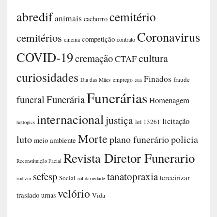
abredif
cemitério
animais
cachorro
Coronavirus
cemitérios
competição
contrato
cinema
COVID-19
cultura
cremação
CTAF
curiosidades
Finados
fraude
Dia das Mães
emprego
eua
Funerárias
funeral
Funerária
Homenagem
internacional
justiça
licitação
lei 13261
hottopics
Morte
luto
plano funerário
policia
meio ambiente
Revista Diretor Funerario
Reconstituição Facial
sefesp
tanatopraxia
terceirizar
Social
rodízio
solidariedade
velório
traslado
urnas
Vida