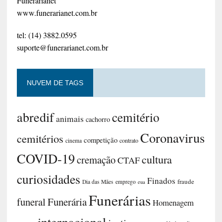
Funerarianet
www.funerarianet.com.br
tel: (14) 3882.0595
suporte@funerarianet.com.br
NUVEM DE TAGS
abredif
cemitério
animais
cachorro
Coronavirus
cemitérios
competição
contrato
cinema
COVID-19
cultura
cremação
CTAF
curiosidades
Finados
fraude
Dia das Mães
emprego
eua
Funerárias
funeral
Funerária
Homenagem
internacional