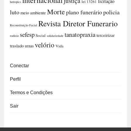
justiça
licitação
lei 13261
hottopics
Morte
luto
plano funerário
policia
meio ambiente
Revista Diretor Funerario
Reconstituição Facial
sefesp
tanatopraxia
terceirizar
Social
rodízio
solidariedade
velório
traslado
urnas
Vida
Conectar
Perfil
Termos e Condições
Sair