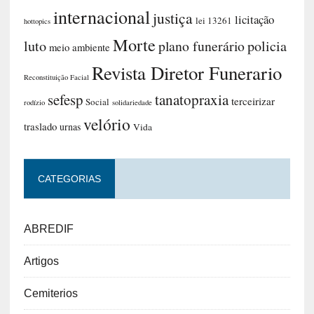
internacional
justiça
licitação
lei 13261
hottopics
Morte
luto
plano funerário
policia
meio ambiente
Revista Diretor Funerario
Reconstituição Facial
sefesp
tanatopraxia
terceirizar
Social
rodízio
solidariedade
velório
traslado
urnas
Vida
CATEGORIAS
ABREDIF
Artigos
Cemiterios