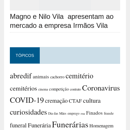
Magno e Nilo Vila apresentam ao
mercado a empresa Irmãos Vila
TÓPICOS
abredif
cemitério
animais
cachorro
Coronavirus
cemitérios
competição
contrato
cinema
COVID-19
cultura
cremação
CTAF
curiosidades
Finados
fraude
Dia das Mães
emprego
eua
Funerárias
funeral
Funerária
Homenagem