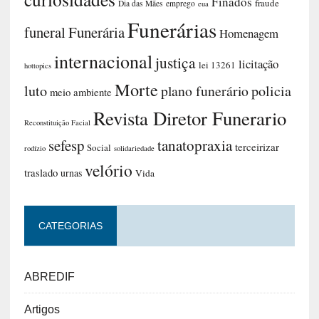
Finados
fraude
Dia das Mães
emprego
eua
Funerárias
funeral
Funerária
Homenagem
internacional
justiça
licitação
lei 13261
hottopics
Morte
luto
plano funerário
policia
meio ambiente
Revista Diretor Funerario
Reconstituição Facial
sefesp
tanatopraxia
terceirizar
Social
rodízio
solidariedade
velório
traslado
urnas
Vida
CATEGORIAS
ABREDIF
Artigos