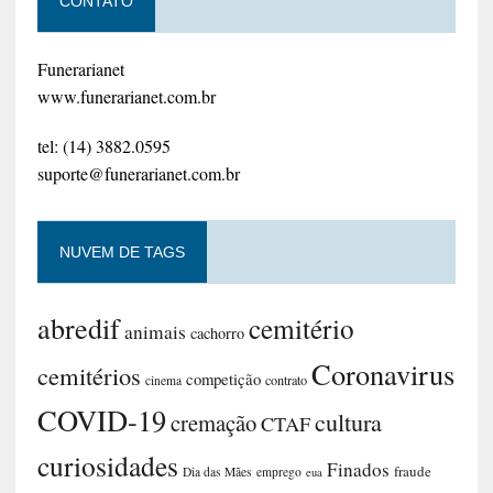
CONTATO
Funerarianet
www.funerarianet.com.br
tel: (14) 3882.0595
suporte@funerarianet.com.br
NUVEM DE TAGS
abredif
cemitério
animais
cachorro
Coronavirus
cemitérios
competição
contrato
cinema
COVID-19
cultura
cremação
CTAF
curiosidades
Finados
fraude
Dia das Mães
emprego
eua