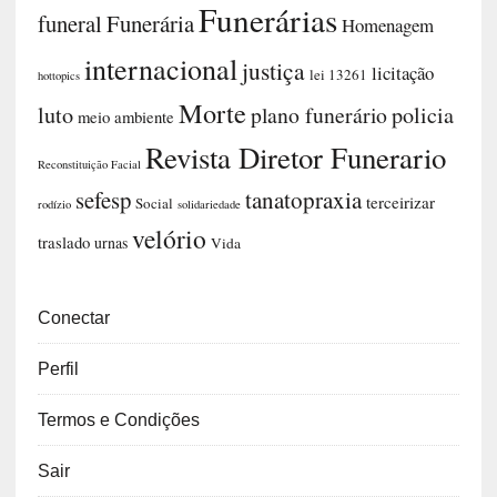
Funerárias
funeral
Funerária
Homenagem
internacional
justiça
licitação
lei 13261
hottopics
Morte
luto
plano funerário
policia
meio ambiente
Revista Diretor Funerario
Reconstituição Facial
sefesp
tanatopraxia
terceirizar
Social
rodízio
solidariedade
velório
traslado
urnas
Vida
Conectar
Perfil
Termos e Condições
Sair