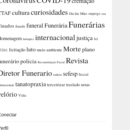
cremação
curiosidades
cultura
CTAF
Dia das Mães
emprego
eua
Funerárias
funeral
Funerária
Finados
fraude
internacional
justiça
Homenagem
lei
hottopics
Morte
luto
plano
licitação
meio ambiente
3261
Revista
funerário
policia
Reconstituição Facial
Diretor Funerario
sefesp
Social
rodízio
tanatopraxia
terceirizar
traslado
urnas
olidariedade
velório
Vida
Conectar
erfil