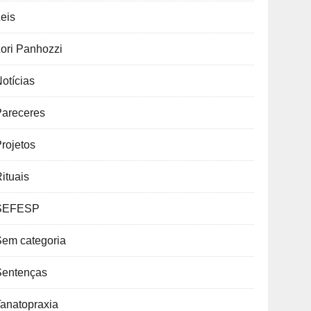
eis
ori Panhozzi
otícias
Pareceres
rojetos
ituais
SEFESP
Sem categoria
Sentenças
anatopraxia