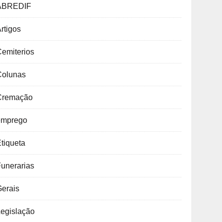
ABREDIF
rtigos
emiterios
Colunas
Cremação
emprego
tiqueta
unerarias
Gerais
Legislação