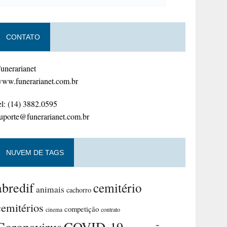
CONTATO
unerarianet
ww.funerarianet.com.br
el: (14) 3882.0595
uporte@funerarianet.com.br
NUVEM DE TAGS
abredif
cemitério
animais
cachorro
cemitérios
competição
contrato
cinema
Coronavirus
COVID-19