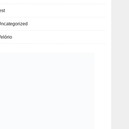
est
Uncategorized
elório