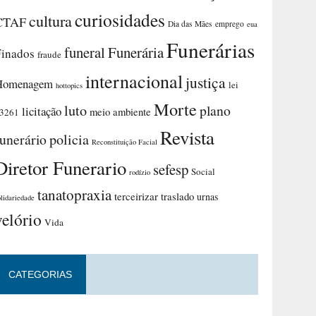
curiosidades
cultura
CTAF
Dia das Mães
emprego
eua
Funerárias
funeral
Funerária
Finados
fraude
internacional
justiça
Homenagem
lei
hottopics
Morte
luto
plano
licitação
meio ambiente
3261
Revista
funerário
policia
Reconstituição Facial
Diretor Funerario
sefesp
Social
rodízio
tanatopraxia
terceirizar
traslado
urnas
olidariedade
velório
Vida
CATEGORIAS