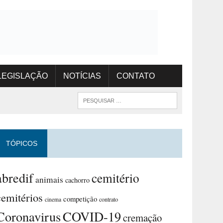
LEGISLAÇÃO
NOTÍCIAS
CONTATO
TÓPICOS
abredif
cemitério
animais
cachorro
cemitérios
competição
contrato
cinema
Coronavirus
COVID-19
cremação