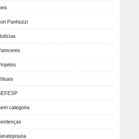
eis
ori Panhozzi
otícias
Pareceres
rojetos
ituais
SEFESP
Sem categoria
Sentenças
anatopraxia