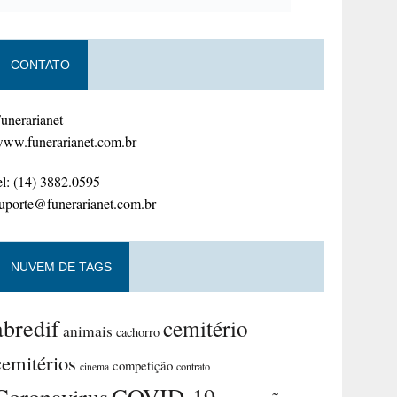
CONTATO
unerarianet
ww.funerarianet.com.br
el: (14) 3882.0595
uporte@funerarianet.com.br
NUVEM DE TAGS
abredif
cemitério
animais
cachorro
cemitérios
competição
contrato
cinema
Coronavirus
COVID-19