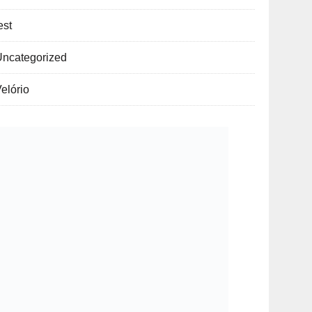
est
Uncategorized
elório