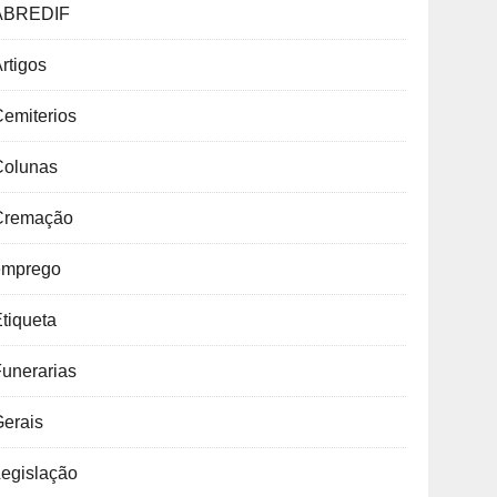
ABREDIF
rtigos
emiterios
Colunas
Cremação
emprego
tiqueta
unerarias
Gerais
Legislação