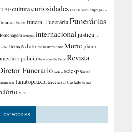
curiosidades
cultura
CTAF
Dia das Mães
emprego
eua
Funerárias
funeral
Funerária
Finados
fraude
internacional
justiça
Homenagem
lei
hottopics
Morte
luto
plano
licitação
meio ambiente
3261
Revista
funerário
policia
Reconstituição Facial
Diretor Funerario
sefesp
Social
rodízio
tanatopraxia
terceirizar
traslado
urnas
olidariedade
velório
Vida
CATEGORIAS