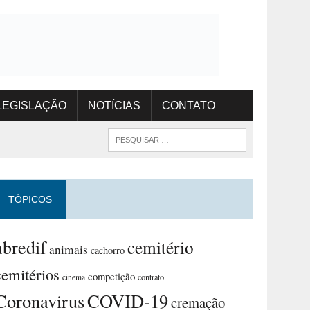
LEGISLAÇÃO
NOTÍCIAS
CONTATO
TÓPICOS
abredif
cemitério
animais
cachorro
cemitérios
competição
contrato
cinema
Coronavirus
COVID-19
cremação