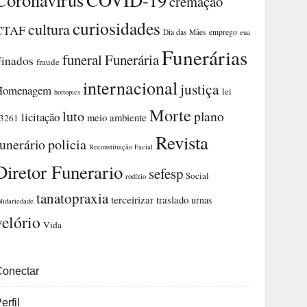
cremação
curiosidades
cultura
CTAF
Dia das Mães
emprego
eua
Funerárias
funeral
Funerária
Finados
fraude
internacional
justiça
Homenagem
lei
hottopics
Morte
luto
plano
licitação
meio ambiente
3261
Revista
funerário
policia
Reconstituição Facial
Diretor Funerario
sefesp
Social
rodízio
tanatopraxia
terceirizar
traslado
urnas
olidariedade
velório
Vida
Conectar
erfil