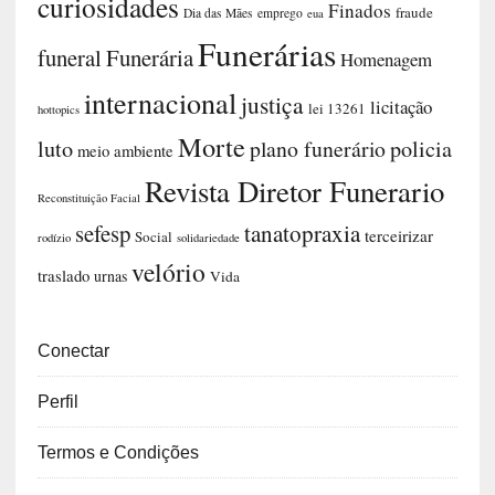
curiosidades
Finados
fraude
Dia das Mães
emprego
eua
Funerárias
funeral
Funerária
Homenagem
internacional
justiça
licitação
lei 13261
hottopics
Morte
luto
plano funerário
policia
meio ambiente
Revista Diretor Funerario
Reconstituição Facial
sefesp
tanatopraxia
terceirizar
Social
rodízio
solidariedade
velório
traslado
urnas
Vida
Conectar
Perfil
Termos e Condições