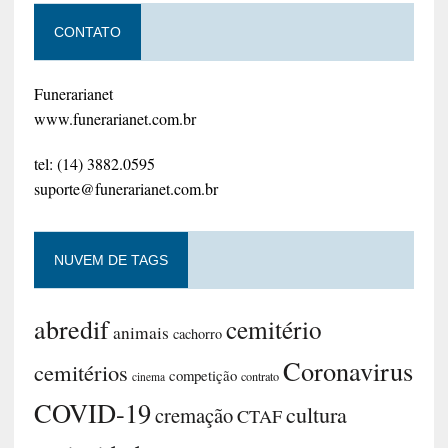
CONTATO
Funerarianet
www.funerarianet.com.br
tel: (14) 3882.0595
suporte@funerarianet.com.br
NUVEM DE TAGS
abredif
cemitério
animais
cachorro
Coronavirus
cemitérios
competição
contrato
cinema
COVID-19
cultura
cremação
CTAF