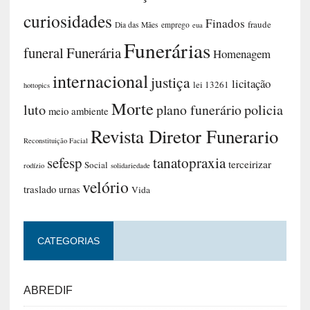
curiosidades
Finados
fraude
Dia das Mães
emprego
eua
Funerárias
funeral
Funerária
Homenagem
internacional
justiça
licitação
lei 13261
hottopics
Morte
luto
plano funerário
policia
meio ambiente
Revista Diretor Funerario
Reconstituição Facial
sefesp
tanatopraxia
terceirizar
Social
rodízio
solidariedade
velório
traslado
urnas
Vida
CATEGORIAS
ABREDIF