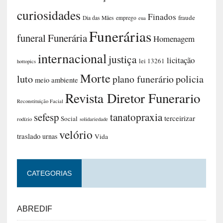
curiosidades
Finados
fraude
Dia das Mães
emprego
eua
Funerárias
funeral
Funerária
Homenagem
internacional
justiça
licitação
lei 13261
hottopics
Morte
luto
plano funerário
policia
meio ambiente
Revista Diretor Funerario
Reconstituição Facial
sefesp
tanatopraxia
terceirizar
Social
rodízio
solidariedade
velório
traslado
urnas
Vida
CATEGORIAS
ABREDIF