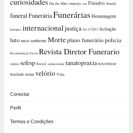
curiosidades
Finados
fraude
Dia das Mães
emprego
eua
Funerárias
funeral
Funerária
Homenagem
internacional
justiça
licitação
lei 13261
hottopics
Morte
luto
plano funerário
policia
meio ambiente
Revista Diretor Funerario
Reconstituição Facial
sefesp
tanatopraxia
terceirizar
Social
rodízio
solidariedade
velório
traslado
urnas
Vida
Conectar
Perfil
Termos e Condições