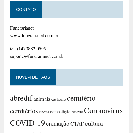
CONTATO
Funerarianet
www.funerarianet.com.br
tel: (14) 3882.0595
suporte@funerarianet.com.br
NUVEM DE TAGS
abredif
cemitério
animais
cachorro
Coronavirus
cemitérios
competição
contrato
cinema
COVID-19
cultura
cremação
CTAF