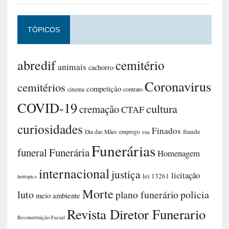
TÓPICOS
abredif
cemitério
animais
cachorro
Coronavirus
cemitérios
competição
contrato
cinema
COVID-19
cultura
cremação
CTAF
curiosidades
Finados
fraude
Dia das Mães
emprego
eua
Funerárias
funeral
Funerária
Homenagem
internacional
justiça
licitação
lei 13261
hottopics
Morte
luto
plano funerário
policia
meio ambiente
Revista Diretor Funerario
Reconstituição Facial