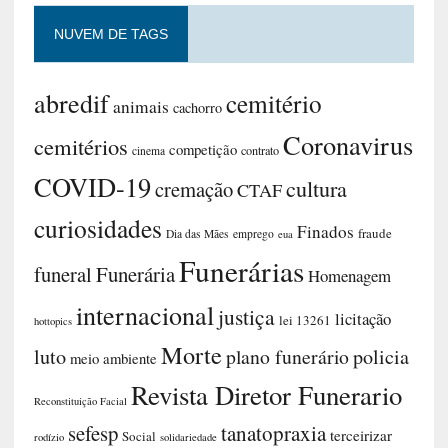
NUVEM DE TAGS
abredif
cemitério
animais
cachorro
Coronavirus
cemitérios
competição
contrato
cinema
COVID-19
cultura
cremação
CTAF
curiosidades
Finados
fraude
Dia das Mães
emprego
eua
Funerárias
funeral
Funerária
Homenagem
internacional
justiça
licitação
lei 13261
hottopics
Morte
luto
plano funerário
policia
meio ambiente
Revista Diretor Funerario
Reconstituição Facial
sefesp
tanatopraxia
terceirizar
Social
rodízio
solidariedade