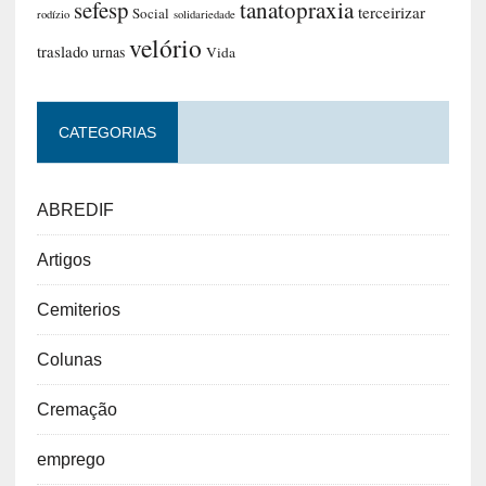
sefesp
tanatopraxia
terceirizar
Social
rodízio
solidariedade
velório
traslado
urnas
Vida
CATEGORIAS
ABREDIF
Artigos
Cemiterios
Colunas
Cremação
emprego