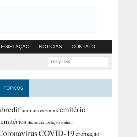
LEGISLAÇÃO
NOTÍCIAS
CONTATO
TÓPICOS
abredif
cemitério
animais
cachorro
cemitérios
competição
contrato
cinema
Coronavirus
COVID-19
cremação