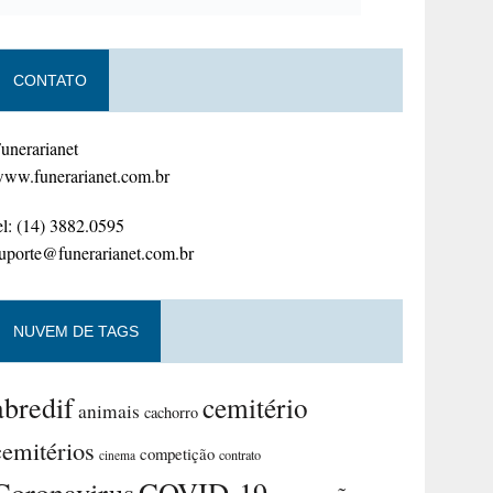
CONTATO
unerarianet
ww.funerarianet.com.br
el: (14) 3882.0595
uporte@funerarianet.com.br
NUVEM DE TAGS
abredif
cemitério
animais
cachorro
cemitérios
competição
contrato
cinema
Coronavirus
COVID-19