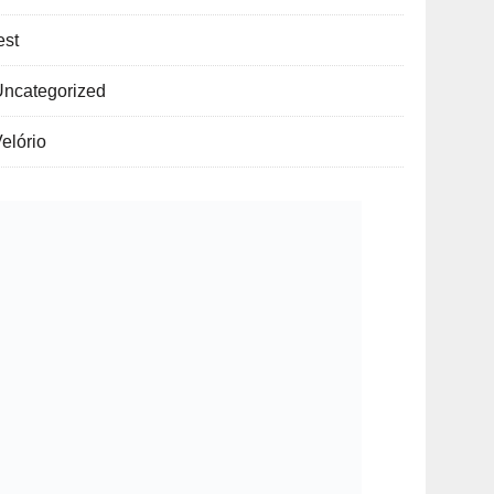
est
Uncategorized
elório