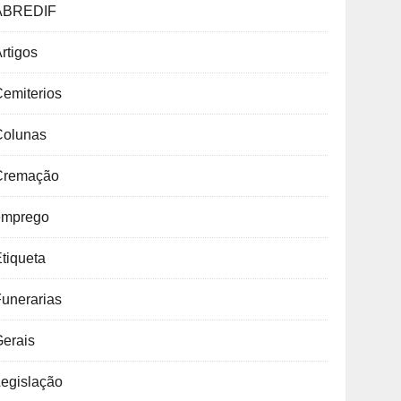
ABREDIF
rtigos
emiterios
Colunas
Cremação
emprego
tiqueta
unerarias
Gerais
Legislação