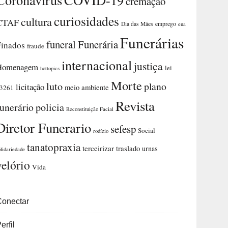
cremação
curiosidades
cultura
CTAF
Dia das Mães
emprego
eua
Funerárias
funeral
Funerária
Finados
fraude
internacional
justiça
Homenagem
lei
hottopics
Morte
luto
plano
licitação
meio ambiente
3261
Revista
funerário
policia
Reconstituição Facial
Diretor Funerario
sefesp
Social
rodízio
tanatopraxia
terceirizar
traslado
urnas
olidariedade
velório
Vida
Conectar
erfil