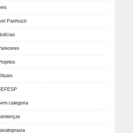
eis
ori Panhozzi
otícias
Pareceres
rojetos
ituais
SEFESP
Sem categoria
Sentenças
anatopraxia