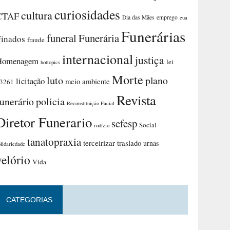
curiosidades
cultura
CTAF
Dia das Mães
emprego
eua
Funerárias
funeral
Funerária
Finados
fraude
internacional
justiça
Homenagem
lei
hottopics
Morte
luto
plano
licitação
meio ambiente
3261
Revista
funerário
policia
Reconstituição Facial
Diretor Funerario
sefesp
Social
rodízio
tanatopraxia
terceirizar
traslado
urnas
olidariedade
velório
Vida
CATEGORIAS