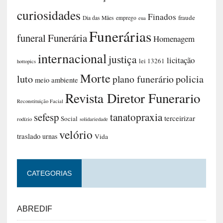
curiosidades
Finados
fraude
Dia das Mães
emprego
eua
Funerárias
funeral
Funerária
Homenagem
internacional
justiça
licitação
lei 13261
hottopics
Morte
luto
plano funerário
policia
meio ambiente
Revista Diretor Funerario
Reconstituição Facial
sefesp
tanatopraxia
terceirizar
Social
rodízio
solidariedade
velório
traslado
urnas
Vida
CATEGORIAS
ABREDIF