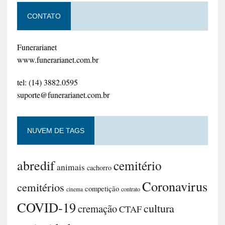
CONTATO
Funerarianet
www.funerarianet.com.br
tel: (14) 3882.0595
suporte@funerarianet.com.br
NUVEM DE TAGS
abredif
cemitério
animais
cachorro
Coronavirus
cemitérios
competição
contrato
cinema
COVID-19
cultura
cremação
CTAF