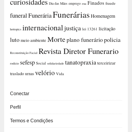
curiosidades
Finados
fraude
Dia das Mães
emprego
eua
Funerárias
funeral
Funerária
Homenagem
internacional
justiça
licitação
lei 13261
hottopics
Morte
luto
plano funerário
policia
meio ambiente
Revista Diretor Funerario
Reconstituição Facial
sefesp
tanatopraxia
terceirizar
Social
rodízio
solidariedade
velório
traslado
urnas
Vida
Conectar
Perfil
Termos e Condições