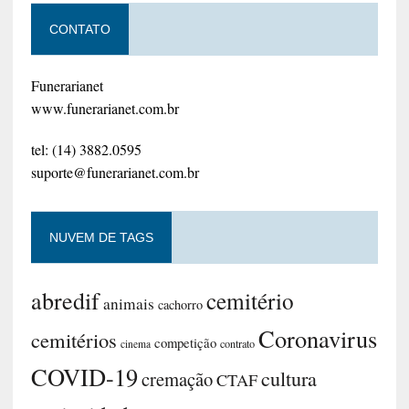
CONTATO
Funerarianet
www.funerarianet.com.br
tel: (14) 3882.0595
suporte@funerarianet.com.br
NUVEM DE TAGS
abredif
cemitério
animais
cachorro
Coronavirus
cemitérios
competição
contrato
cinema
COVID-19
cultura
cremação
CTAF