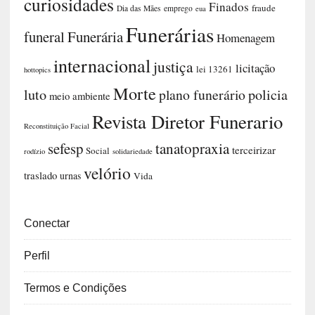
curiosidades
Finados
fraude
Dia das Mães
emprego
eua
Funerárias
funeral
Funerária
Homenagem
internacional
justiça
licitação
lei 13261
hottopics
Morte
luto
plano funerário
policia
meio ambiente
Revista Diretor Funerario
Reconstituição Facial
sefesp
tanatopraxia
terceirizar
Social
rodízio
solidariedade
velório
traslado
urnas
Vida
Conectar
Perfil
Termos e Condições