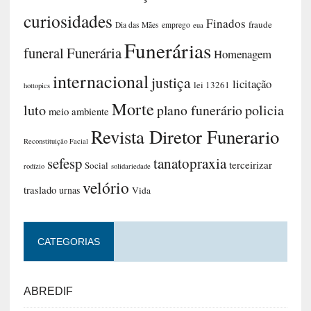
curiosidades
Finados
fraude
Dia das Mães
emprego
eua
Funerárias
funeral
Funerária
Homenagem
internacional
justiça
licitação
lei 13261
hottopics
Morte
luto
plano funerário
policia
meio ambiente
Revista Diretor Funerario
Reconstituição Facial
sefesp
tanatopraxia
terceirizar
Social
rodízio
solidariedade
velório
traslado
urnas
Vida
CATEGORIAS
ABREDIF