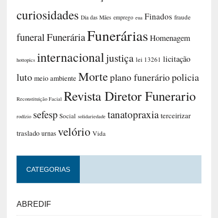
curiosidades
Finados
fraude
Dia das Mães
emprego
eua
Funerárias
funeral
Funerária
Homenagem
internacional
justiça
licitação
lei 13261
hottopics
Morte
luto
plano funerário
policia
meio ambiente
Revista Diretor Funerario
Reconstituição Facial
sefesp
tanatopraxia
terceirizar
Social
rodízio
solidariedade
velório
traslado
urnas
Vida
CATEGORIAS
ABREDIF