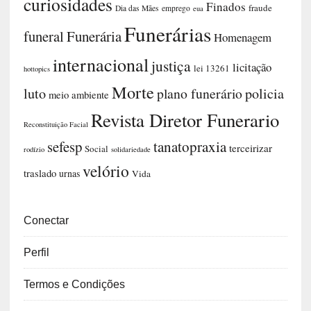
curiosidades
Finados
fraude
Dia das Mães
emprego
eua
Funerárias
funeral
Funerária
Homenagem
internacional
justiça
licitação
lei 13261
hottopics
Morte
luto
plano funerário
policia
meio ambiente
Revista Diretor Funerario
Reconstituição Facial
sefesp
tanatopraxia
terceirizar
Social
rodízio
solidariedade
velório
traslado
urnas
Vida
Conectar
Perfil
Termos e Condições