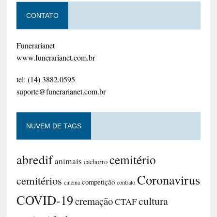
CONTATO
Funerarianet
www.funerarianet.com.br
tel: (14) 3882.0595
suporte@funerarianet.com.br
NUVEM DE TAGS
abredif
cemitério
animais
cachorro
Coronavirus
cemitérios
competição
contrato
cinema
COVID-19
cultura
cremação
CTAF