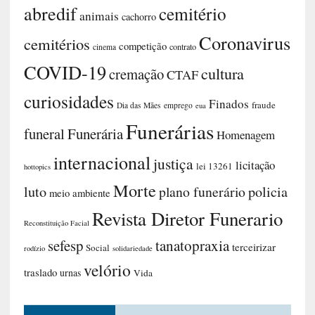
abredif
cemitério
animais
cachorro
Coronavirus
cemitérios
competição
contrato
cinema
COVID-19
cultura
cremação
CTAF
curiosidades
Finados
fraude
Dia das Mães
emprego
eua
Funerárias
funeral
Funerária
Homenagem
internacional
justiça
licitação
lei 13261
hottopics
Morte
luto
plano funerário
policia
meio ambiente
Revista Diretor Funerario
Reconstituição Facial
sefesp
tanatopraxia
terceirizar
Social
rodízio
solidariedade
velório
traslado
urnas
Vida