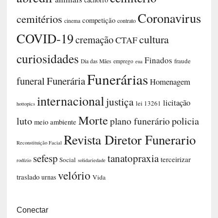
Coronavirus
cemitérios
competição
contrato
cinema
COVID-19
cultura
cremação
CTAF
curiosidades
Finados
fraude
Dia das Mães
emprego
eua
Funerárias
funeral
Funerária
Homenagem
internacional
justiça
licitação
lei 13261
hottopics
Morte
luto
plano funerário
policia
meio ambiente
Revista Diretor Funerario
Reconstituição Facial
sefesp
tanatopraxia
terceirizar
Social
rodízio
solidariedade
velório
traslado
urnas
Vida
Conectar