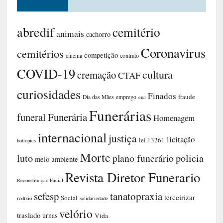
abredif
cemitério
animais
cachorro
Coronavirus
cemitérios
competição
contrato
cinema
COVID-19
cultura
cremação
CTAF
curiosidades
Finados
fraude
Dia das Mães
emprego
eua
Funerárias
funeral
Funerária
Homenagem
internacional
justiça
licitação
lei 13261
hottopics
Morte
luto
plano funerário
policia
meio ambiente
Revista Diretor Funerario
Reconstituição Facial
sefesp
tanatopraxia
terceirizar
Social
rodízio
solidariedade
velório
traslado
urnas
Vida