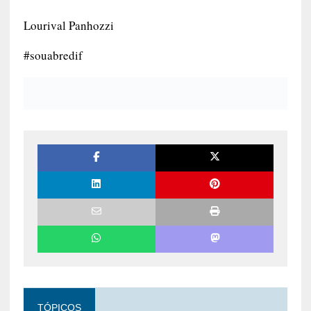
Lourival Panhozzi
#souabredif
TÓPICOS