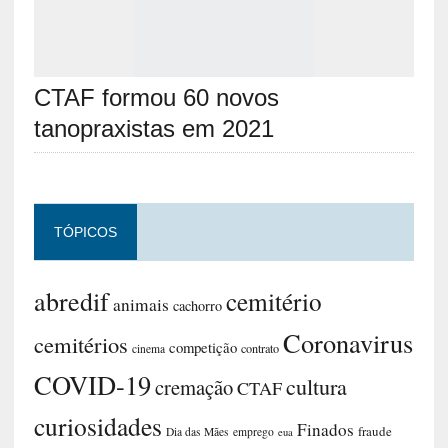
CTAF formou 60 novos
tanopraxistas em 2021
TÓPICOS
abredif
cemitério
animais
cachorro
Coronavirus
cemitérios
competição
contrato
cinema
COVID-19
cultura
cremação
CTAF
curiosidades
Finados
fraude
Dia das Mães
emprego
eua