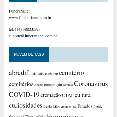
Funerarianet
www.funerarianet.com.br
tel: (14) 3882.0595
suporte@funerarianet.com.br
NUVEM DE TAGS
abredif
cemitério
animais
cachorro
Coronavirus
cemitérios
competição
contrato
cinema
COVID-19
cultura
cremação
CTAF
curiosidades
Finados
fraude
Dia das Mães
emprego
eua
Funerárias