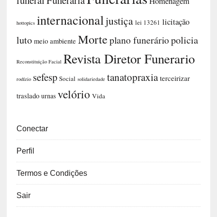
funeral
Funerária
Homenagem
internacional
justiça
licitação
lei 13261
hottopics
Morte
luto
plano funerário
policia
meio ambiente
Revista Diretor Funerario
Reconstituição Facial
sefesp
tanatopraxia
terceirizar
Social
rodízio
solidariedade
velório
traslado
urnas
Vida
Conectar
Perfil
Termos e Condições
Sair