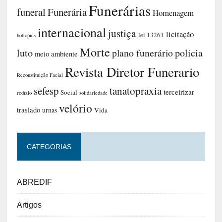
Funerárias
funeral
Funerária
Homenagem
internacional
justiça
licitação
lei 13261
hottopics
Morte
luto
plano funerário
policia
meio ambiente
Revista Diretor Funerario
Reconstituição Facial
sefesp
tanatopraxia
terceirizar
Social
rodízio
solidariedade
velório
traslado
urnas
Vida
CATEGORIAS
ABREDIF
Artigos