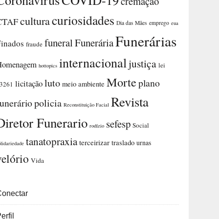
cremação
curiosidades
cultura
CTAF
Dia das Mães
emprego
eua
Funerárias
funeral
Funerária
Finados
fraude
internacional
justiça
Homenagem
lei
hottopics
Morte
luto
plano
licitação
meio ambiente
3261
Revista
funerário
policia
Reconstituição Facial
Diretor Funerario
sefesp
Social
rodízio
tanatopraxia
terceirizar
traslado
urnas
olidariedade
velório
Vida
Conectar
erfil