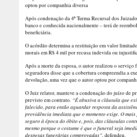
optou por companhia diversa
Após condenação da 4ª Turma Recursal dos Juizados
banco e conhecida nacionalmente – terá de reembols
beneficiária.
O acórdão determina a restituição em valor limitado
morais em R$ 4 mil por recusa indevida ou injustifi
Após a morte da esposa, o autor realizou o serviço
seguradora disse que a cobertura compreendia a exe
devolução, uma vez que o autor optou por companhi
O Juiz relator, manteve a condenação do juízo de p
previsto em contrato
. “É abusiva a cláusula que e
falecido, para então aguardar resposta da assistênc
providência imediata que o momento exige. O mais 
seguro à época do óbito e, pois, das cláusulas cont
mesmo porque o costume é que o funeral seja imedi
despesas funerárias comprovadas”,
defendeu.