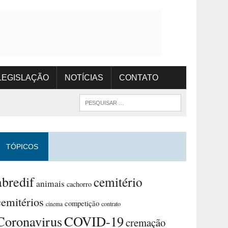
LEGISLAÇÃO
NOTÍCIAS
CONTATO
TÓPICOS
abredif
cemitério
animais
cachorro
cemitérios
competição
contrato
cinema
Coronavirus
COVID-19
cremação