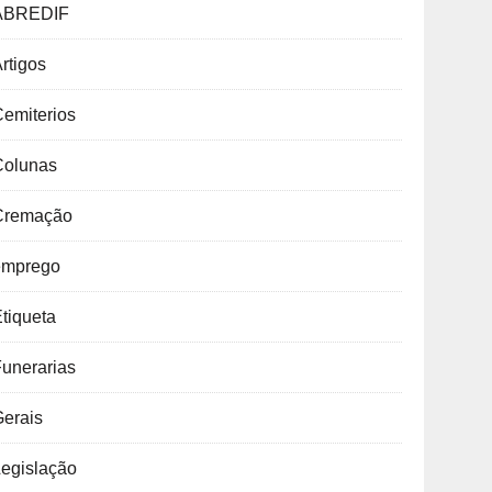
ABREDIF
rtigos
emiterios
Colunas
Cremação
emprego
tiqueta
unerarias
Gerais
Legislação