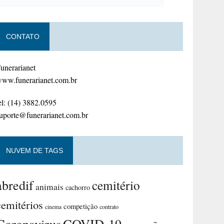
CONTATO
unerarianet
ww.funerarianet.com.br
el: (14) 3882.0595
uporte@funerarianet.com.br
NUVEM DE TAGS
abredif
cemitério
animais
cachorro
cemitérios
competição
contrato
cinema
Coronavirus
COVID-19