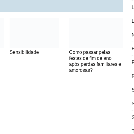
L
L
N
Como passar pelas
Sensibilidade
festas de fim de ano
P
após perdas familiares e
amorosas?
R
T