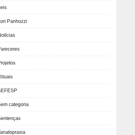
eis
ori Panhozzi
otícias
Pareceres
rojetos
ituais
SEFESP
Sem categoria
Sentenças
anatopraxia