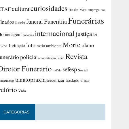
curiosidades
cultura
CTAF
Dia das Mães
emprego
eua
Funerárias
funeral
Funerária
Finados
fraude
internacional
justiça
Homenagem
lei
hottopics
Morte
luto
plano
licitação
meio ambiente
3261
Revista
funerário
policia
Reconstituição Facial
Diretor Funerario
sefesp
Social
rodízio
tanatopraxia
terceirizar
traslado
urnas
olidariedade
velório
Vida
CATEGORIAS