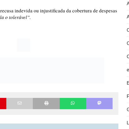
recusa indevida ou injustificada da cobertura de despesas
a o tolerável”.
A
C
E
F