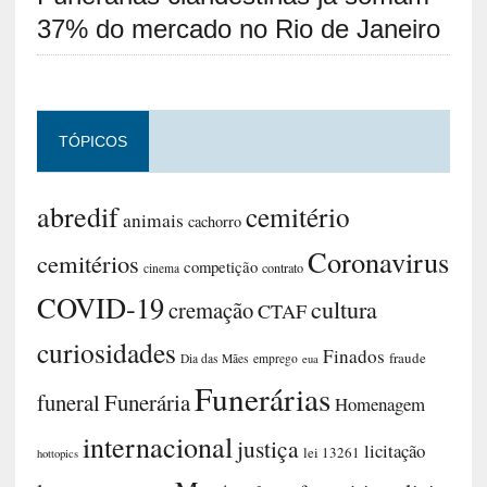
37% do mercado no Rio de Janeiro
TÓPICOS
abredif
cemitério
animais
cachorro
Coronavirus
cemitérios
competição
contrato
cinema
COVID-19
cultura
cremação
CTAF
curiosidades
Finados
fraude
Dia das Mães
emprego
eua
Funerárias
funeral
Funerária
Homenagem
internacional
justiça
licitação
lei 13261
hottopics