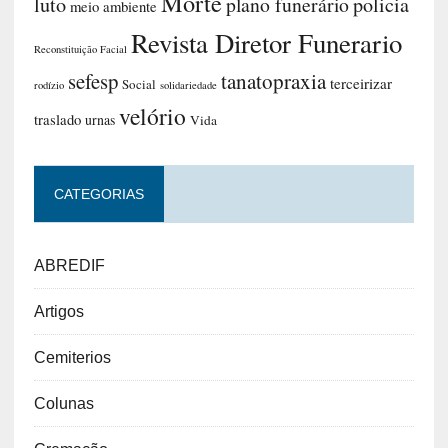
Morte
luto
plano funerário
policia
meio ambiente
Revista Diretor Funerario
Reconstituição Facial
sefesp
tanatopraxia
terceirizar
Social
rodízio
solidariedade
velório
traslado
urnas
Vida
CATEGORIAS
ABREDIF
Artigos
Cemiterios
Colunas