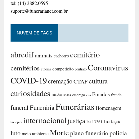
tel: (14) 3882.0595
suporte@funerarianet.com.br
NUVEM DE TAGS
abredif
cemitério
animais
cachorro
Coronavirus
cemitérios
competição
contrato
cinema
COVID-19
cultura
cremação
CTAF
curiosidades
Finados
fraude
Dia das Mães
emprego
eua
Funerárias
funeral
Funerária
Homenagem
internacional
justiça
licitação
lei 13261
hottopics
Morte
luto
plano funerário
policia
meio ambiente