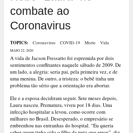
combate ao
Coronavirus
TOPICS:
Coronavirus
COVID-19
Morte
Vida
MAIO 22, 2020
A vida de Jacson Fressatto foi espremida por dois
sentimentos conflitantes naquele sábado de 2009. De
um lado, a alegria: seria pai, pela primeira vez, e de
uma menina. De outro, a tristeza: o bebê tinha um
problema tão sério que a orientação era abortar.
Ele e a esposa decidiram seguir. Sete meses depois,
Laura nasceu. Prematura, viveu por 18 dias. Uma
infecção hospitalar a levou, como ocorre com
milhares no Brasil. Desesperado, o empresário se
embrenhou nas entranhas do hospital. “Eu queria
saber quem tinha sido o filho da puta que errou”, diz.