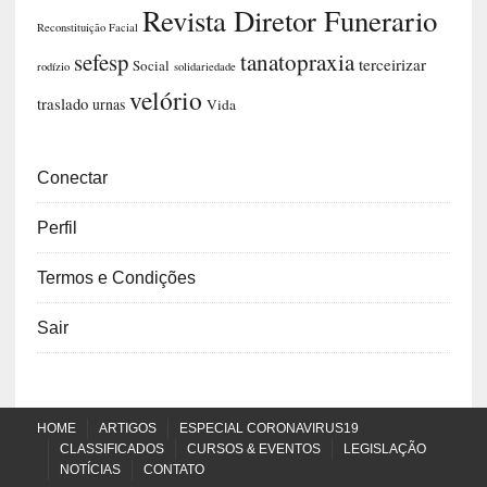
Revista Diretor Funerario
Reconstituição Facial
sefesp
tanatopraxia
terceirizar
Social
rodízio
solidariedade
velório
traslado
urnas
Vida
Conectar
Perfil
Termos e Condições
Sair
HOME
ARTIGOS
ESPECIAL CORONAVIRUS19
CLASSIFICADOS
CURSOS & EVENTOS
LEGISLAÇÃO
NOTÍCIAS
CONTATO