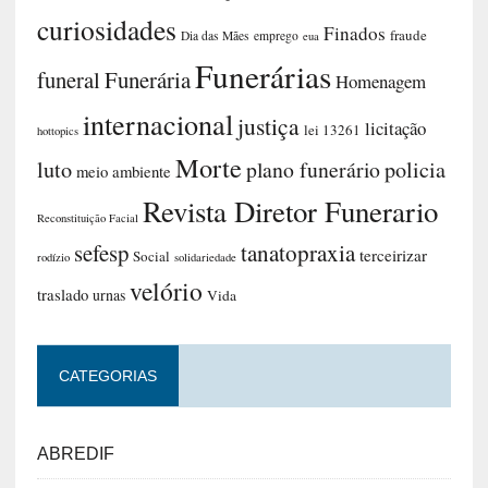
curiosidades
Finados
fraude
Dia das Mães
emprego
eua
Funerárias
funeral
Funerária
Homenagem
internacional
justiça
licitação
lei 13261
hottopics
Morte
luto
plano funerário
policia
meio ambiente
Revista Diretor Funerario
Reconstituição Facial
sefesp
tanatopraxia
terceirizar
Social
rodízio
solidariedade
velório
traslado
urnas
Vida
CATEGORIAS
ABREDIF