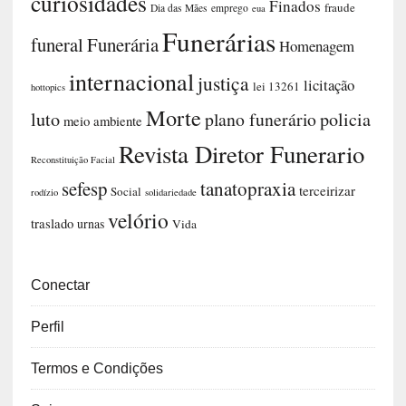
curiosidades
Finados
fraude
Dia das Mães
emprego
eua
Funerárias
funeral
Funerária
Homenagem
internacional
justiça
licitação
lei 13261
hottopics
Morte
luto
plano funerário
policia
meio ambiente
Revista Diretor Funerario
Reconstituição Facial
sefesp
tanatopraxia
terceirizar
Social
rodízio
solidariedade
velório
traslado
urnas
Vida
Conectar
Perfil
Termos e Condições