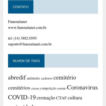
CONTATO
Funerarianet
www.funerarianet.com.br
tel: (14) 3882.0595
suporte@funerarianet.com.br
NUVEM DE TAGS
abredif
cemitério
animais
cachorro
Coronavirus
cemitérios
competição
contrato
cinema
COVID-19
cultura
cremação
CTAF