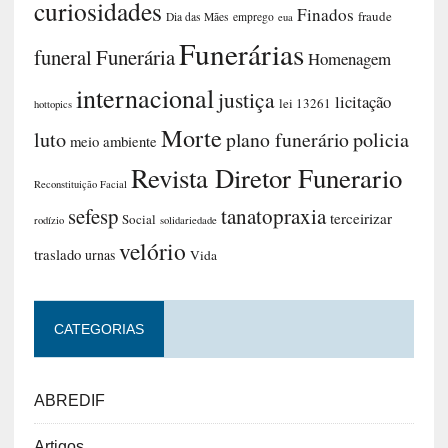
curiosidades
Finados
fraude
Dia das Mães
emprego
eua
Funerárias
funeral
Funerária
Homenagem
internacional
justiça
licitação
lei 13261
hottopics
Morte
luto
plano funerário
policia
meio ambiente
Revista Diretor Funerario
Reconstituição Facial
sefesp
tanatopraxia
terceirizar
Social
rodízio
solidariedade
velório
traslado
urnas
Vida
CATEGORIAS
ABREDIF
Artigos