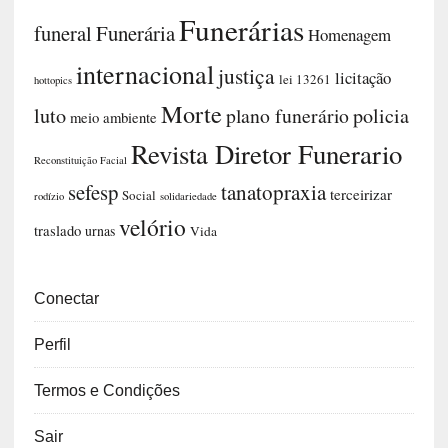
Funerárias
funeral
Funerária
Homenagem
internacional
justiça
licitação
lei 13261
hottopics
Morte
luto
plano funerário
policia
meio ambiente
Revista Diretor Funerario
Reconstituição Facial
sefesp
tanatopraxia
terceirizar
Social
rodízio
solidariedade
velório
traslado
urnas
Vida
Conectar
Perfil
Termos e Condições
Sair