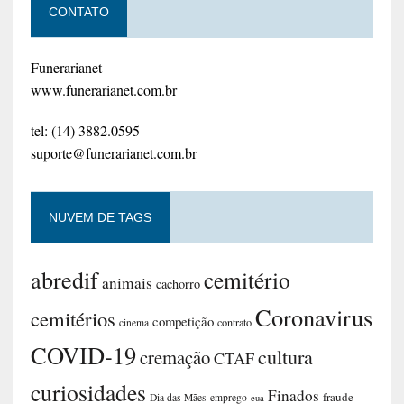
CONTATO
Funerarianet
www.funerarianet.com.br
tel: (14) 3882.0595
suporte@funerarianet.com.br
NUVEM DE TAGS
abredif
cemitério
animais
cachorro
Coronavirus
cemitérios
competição
contrato
cinema
COVID-19
cultura
cremação
CTAF
curiosidades
Finados
fraude
Dia das Mães
emprego
eua