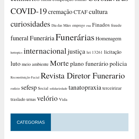
COVID-19
cultura
cremação
CTAF
curiosidades
Finados
fraude
Dia das Mães
emprego
eua
Funerárias
funeral
Funerária
Homenagem
internacional
justiça
licitação
lei 13261
hottopics
Morte
luto
plano funerário
policia
meio ambiente
Revista Diretor Funerario
Reconstituição Facial
sefesp
tanatopraxia
terceirizar
Social
rodízio
solidariedade
velório
traslado
urnas
Vida
CATEGORIAS