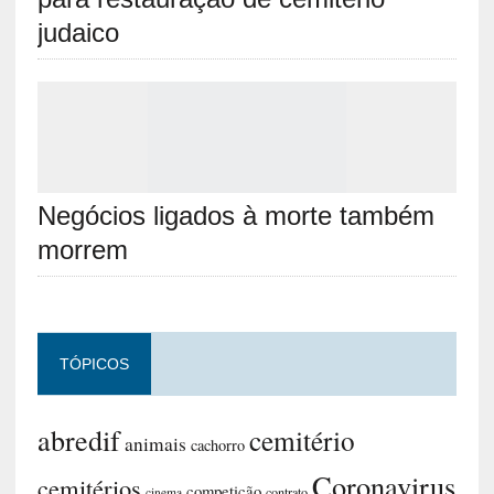
judaico
Negócios ligados à morte também
morrem
TÓPICOS
abredif
cemitério
animais
cachorro
Coronavirus
cemitérios
competição
contrato
cinema