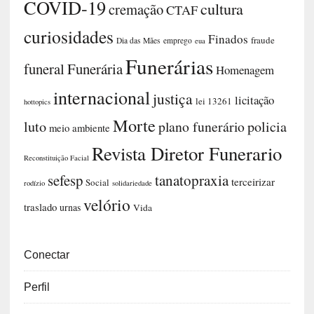
COVID-19
cultura
cremação
CTAF
curiosidades
Finados
fraude
Dia das Mães
emprego
eua
Funerárias
funeral
Funerária
Homenagem
internacional
justiça
licitação
lei 13261
hottopics
Morte
luto
plano funerário
policia
meio ambiente
Revista Diretor Funerario
Reconstituição Facial
sefesp
tanatopraxia
terceirizar
Social
rodízio
solidariedade
velório
traslado
urnas
Vida
Conectar
Perfil