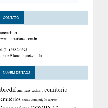
CONTATO
unerarianet
ww.funerarianet.com.br
el: (14) 3882.0595
uporte@funerarianet.com.br
NUVEM DE TAGS
abredif
cemitério
animais
cachorro
cemitérios
competição
contrato
cinema
Coronavirus
COVID-19