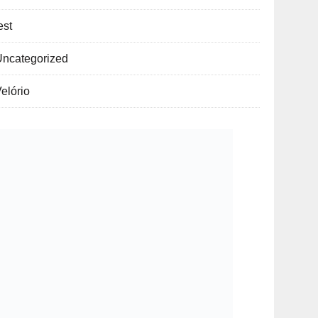
est
Uncategorized
elório