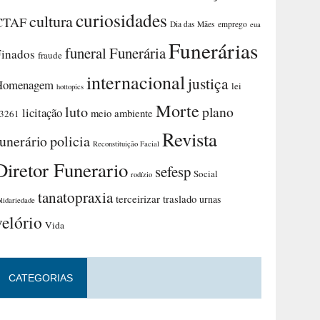
curiosidades
cultura
CTAF
Dia das Mães
emprego
eua
Funerárias
funeral
Funerária
Finados
fraude
internacional
justiça
Homenagem
lei
hottopics
Morte
luto
plano
licitação
meio ambiente
3261
Revista
funerário
policia
Reconstituição Facial
Diretor Funerario
sefesp
Social
rodízio
tanatopraxia
terceirizar
traslado
urnas
olidariedade
velório
Vida
CATEGORIAS