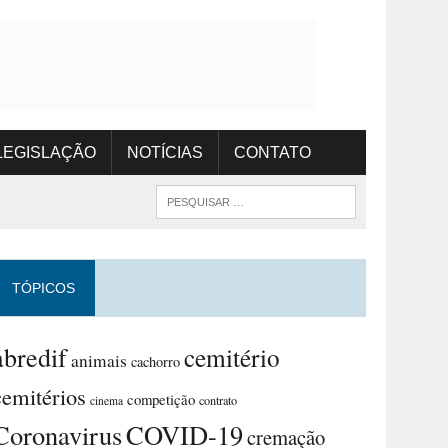
LEGISLAÇÃO
NOTÍCIAS
CONTATO
TÓPICOS
abredif
cemitério
animais
cachorro
cemitérios
competição
contrato
cinema
Coronavirus
COVID-19
cremação