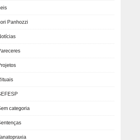
eis
ori Panhozzi
otícias
Pareceres
rojetos
ituais
SEFESP
Sem categoria
Sentenças
anatopraxia