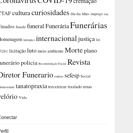
cremação
curiosidades
cultura
CTAF
Dia das Mães
emprego
eua
Funerárias
funeral
Funerária
Finados
fraude
internacional
justiça
Homenagem
lei
hottopics
Morte
luto
plano
licitação
meio ambiente
3261
Revista
funerário
policia
Reconstituição Facial
Diretor Funerario
sefesp
Social
rodízio
tanatopraxia
terceirizar
traslado
urnas
olidariedade
velório
Vida
Conectar
erfil