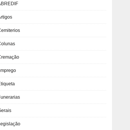
ABREDIF
rtigos
emiterios
Colunas
Cremação
emprego
tiqueta
unerarias
Gerais
Legislação