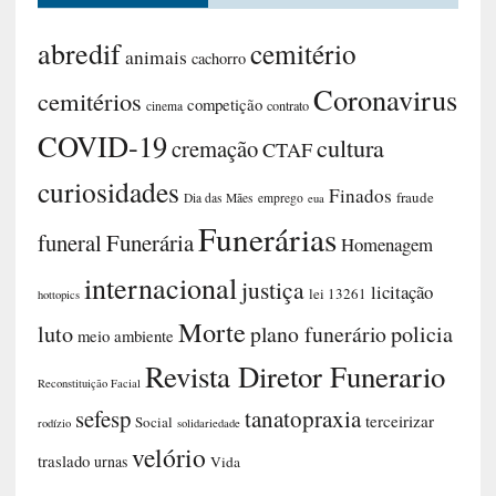
abredif
cemitério
animais
cachorro
Coronavirus
cemitérios
competição
contrato
cinema
COVID-19
cultura
cremação
CTAF
curiosidades
Finados
fraude
Dia das Mães
emprego
eua
Funerárias
funeral
Funerária
Homenagem
internacional
justiça
licitação
lei 13261
hottopics
Morte
luto
plano funerário
policia
meio ambiente
Revista Diretor Funerario
Reconstituição Facial
sefesp
tanatopraxia
terceirizar
Social
rodízio
solidariedade
velório
traslado
urnas
Vida