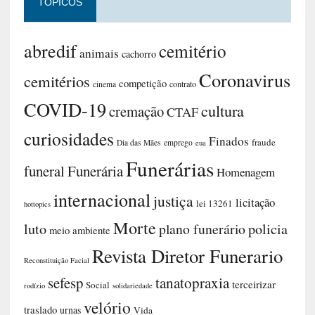
TÓPICOS
abredif
cemitério
animais
cachorro
Coronavirus
cemitérios
competição
contrato
cinema
COVID-19
cultura
cremação
CTAF
curiosidades
Finados
fraude
Dia das Mães
emprego
eua
Funerárias
funeral
Funerária
Homenagem
internacional
justiça
licitação
lei 13261
hottopics
Morte
luto
plano funerário
policia
meio ambiente
Revista Diretor Funerario
Reconstituição Facial
sefesp
tanatopraxia
terceirizar
Social
rodízio
solidariedade
velório
traslado
urnas
Vida