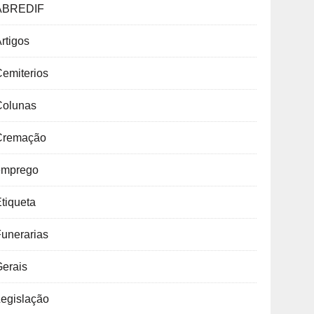
ABREDIF
rtigos
emiterios
Colunas
Cremação
emprego
tiqueta
unerarias
Gerais
Legislação