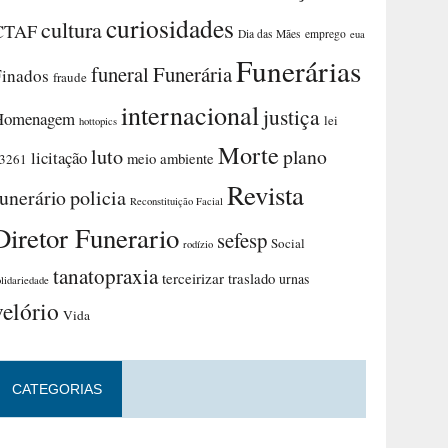
curiosidades
cultura
CTAF
Dia das Mães
emprego
eua
Funerárias
funeral
Funerária
Finados
fraude
internacional
justiça
Homenagem
lei
hottopics
Morte
luto
plano
licitação
meio ambiente
3261
Revista
funerário
policia
Reconstituição Facial
Diretor Funerario
sefesp
Social
rodízio
tanatopraxia
terceirizar
traslado
urnas
olidariedade
velório
Vida
CATEGORIAS