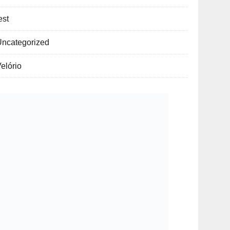
est
Uncategorized
elório