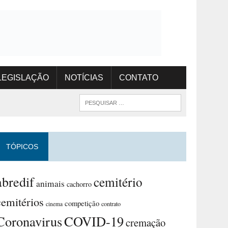
LEGISLAÇÃO
NOTÍCIAS
CONTATO
TÓPICOS
abredif
cemitério
animais
cachorro
cemitérios
competição
contrato
cinema
Coronavirus
COVID-19
cremação