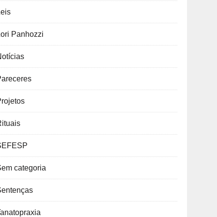
eis
ori Panhozzi
otícias
Pareceres
rojetos
ituais
SEFESP
Sem categoria
Sentenças
anatopraxia