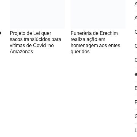
A
C
Projeto de Lei quer
Funerária de Erechim
O
sacos translúcidos para
realiza ação em
vítimas de Covid no
homenagem aos entes
Amazonas
queridos
E
F