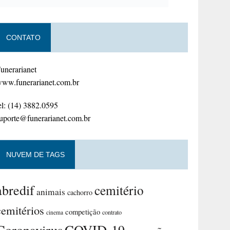
CONTATO
unerarianet
ww.funerarianet.com.br
el: (14) 3882.0595
uporte@funerarianet.com.br
NUVEM DE TAGS
abredif
cemitério
animais
cachorro
cemitérios
competição
contrato
cinema
Coronavirus
COVID-19