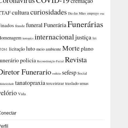
cremação
curiosidades
cultura
CTAF
Dia das Mães
emprego
eua
Funerárias
funeral
Funerária
Finados
fraude
internacional
justiça
Homenagem
lei
hottopics
Morte
luto
plano
licitação
meio ambiente
3261
Revista
funerário
policia
Reconstituição Facial
Diretor Funerario
sefesp
Social
rodízio
tanatopraxia
terceirizar
traslado
urnas
olidariedade
velório
Vida
Conectar
erfil